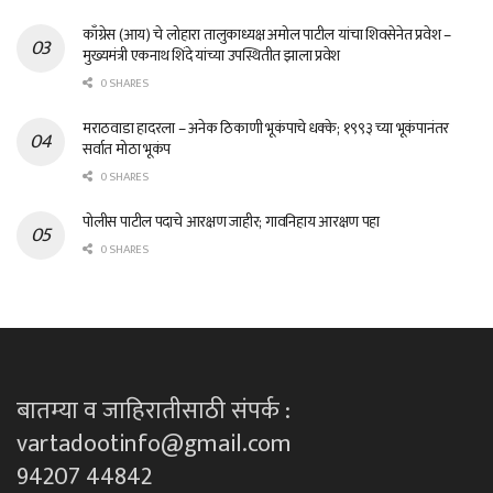
काँग्रेस (आय) चे लोहारा तालुकाध्यक्ष अमोल पाटील यांचा शिवसेनेत प्रवेश –
मुख्यमंत्री एकनाथ शिंदे यांच्या उपस्थितीत झाला प्रवेश
0 SHARES
मराठवाडा हादरला – अनेक ठिकाणी भूकंपाचे धक्के; १९९३ च्या भूकंपानंतर
सर्वात मोठा भूकंप
0 SHARES
पोलीस पाटील पदाचे आरक्षण जाहीर; गावनिहाय आरक्षण पहा
0 SHARES
बातम्या व जाहिरातीसाठी संपर्क :
vartadootinfo@gmail.com
94207 44842