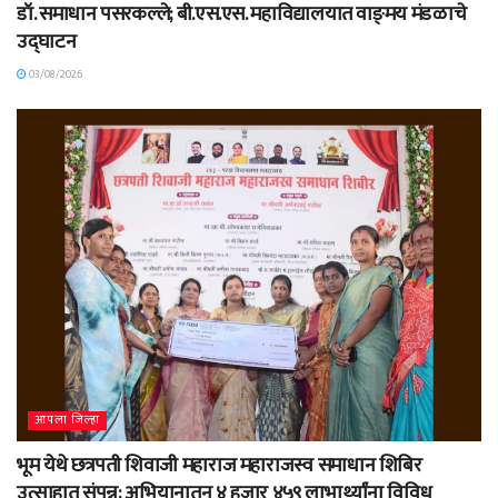
डॉ. समाधान पसरकल्ले; बी.एस.एस. महाविद्यालयात वाङ्‌मय मंडळाचे
उद्घाटन
03/08/2026
आपला जिल्हा
भूम येथे छत्रपती शिवाजी महाराज महाराजस्व समाधान शिबिर
उत्साहात संपन्न; अभियानातून ४ हजार ४५९ लाभार्थ्यांना विविध