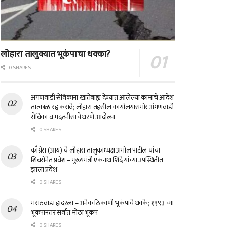
लोहारा तालुक्यात भूकंपाचा धक्का?
0 SHARES
अंगणवाडी सेविकांना खातेबाह्य देण्यात आलेल्या कामांचे आदेश
तात्काळ रद्द करावे; लोहारा तहसील कार्यालयासमोर अंगणवाडी
सेविका व मदतनीसांचे धरणे आंदोलन
0 SHARES
काँग्रेस (आय) चे लोहारा तालुकाध्यक्ष अमोल पाटील यांचा
शिवसेनेत प्रवेश – मुख्यमंत्री एकनाथ शिंदे यांच्या उपस्थितीत
झाला प्रवेश
0 SHARES
मराठवाडा हादरला – अनेक ठिकाणी भूकंपाचे धक्के; १९९३ च्या
भूकंपानंतर सर्वात मोठा भूकंप
0 SHARES