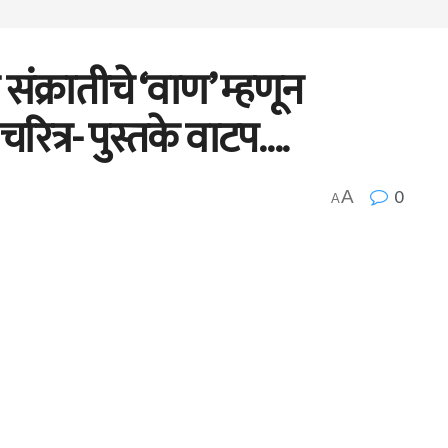
ंक्रातीचे ‘वाण’ म्हणून
रित्र- पुस्तके वाटप….
0
A
A