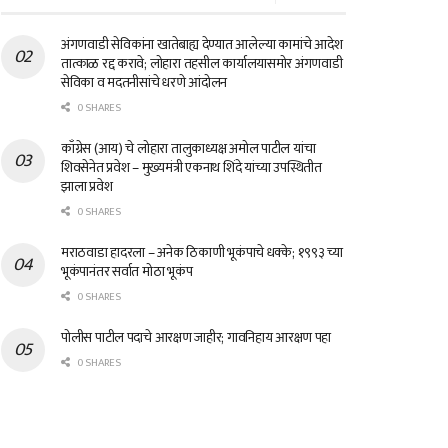
अंगणवाडी सेविकांना खातेबाह्य देण्यात आलेल्या कामांचे आदेश
तात्काळ रद्द करावे; लोहारा तहसील कार्यालयासमोर अंगणवाडी
सेविका व मदतनीसांचे धरणे आंदोलन
0 SHARES
काँग्रेस (आय) चे लोहारा तालुकाध्यक्ष अमोल पाटील यांचा
शिवसेनेत प्रवेश – मुख्यमंत्री एकनाथ शिंदे यांच्या उपस्थितीत
झाला प्रवेश
0 SHARES
मराठवाडा हादरला – अनेक ठिकाणी भूकंपाचे धक्के; १९९३ च्या
भूकंपानंतर सर्वात मोठा भूकंप
0 SHARES
पोलीस पाटील पदाचे आरक्षण जाहीर; गावनिहाय आरक्षण पहा
0 SHARES