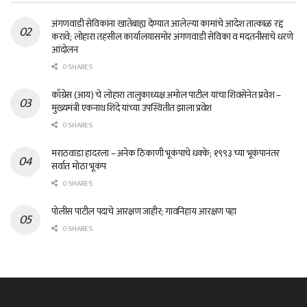
अंगणवाडी सेविकांना खातेबाह्य देण्यात आलेल्या कामांचे आदेश तात्काळ रद्द
करावे; लोहारा तहसील कार्यालयासमोर अंगणवाडी सेविका व मदतनीसांचे धरणे
आंदोलन
0 SHARES
काँग्रेस (आय) चे लोहारा तालुकाध्यक्ष अमोल पाटील यांचा शिवसेनेत प्रवेश –
मुख्यमंत्री एकनाथ शिंदे यांच्या उपस्थितीत झाला प्रवेश
0 SHARES
मराठवाडा हादरला – अनेक ठिकाणी भूकंपाचे धक्के; १९९३ च्या भूकंपानंतर
सर्वात मोठा भूकंप
0 SHARES
पोलीस पाटील पदाचे आरक्षण जाहीर; गावनिहाय आरक्षण पहा
0 SHARES