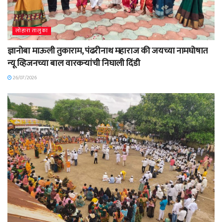
लोहारा तालुका
ज्ञानोबा माऊली तुकाराम, पंढरीनाथ महाराज की जयच्या नामघोषात
न्यू व्हिजनच्या बाल वारकऱ्यांची निघाली दिंडी
26/07/2026