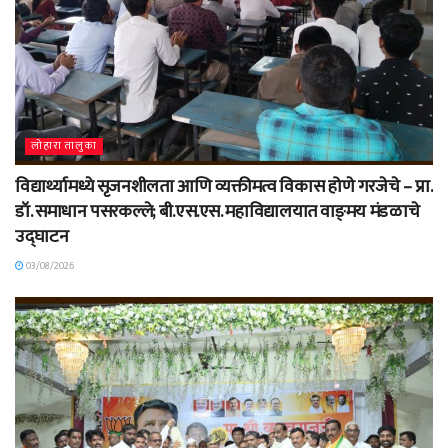
लोहारा तालुका
विद्यार्थ्यामध्ये सृजनशीलता आणि व्यक्तीमत्व विकास होणे गरजेचे – प्रा.
डॉ. समाधान पसरकल्ले; बी.एस.एस. महाविद्यालयात वाङ्‌मय मंडळाचे
उद्घाटन
03/08/2026