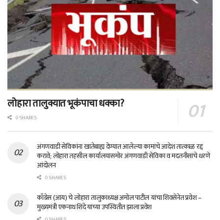
लोहारा तालुक्यात भूकंपाचा धक्का?
0 SHARES
अंगणवाडी सेविकांना खातेबाह्य देण्यात आलेल्या कामांचे आदेश तात्काळ रद्द
करावे; लोहारा तहसील कार्यालयासमोर अंगणवाडी सेविका व मदतनीसांचे धरणे
आंदोलन
0 SHARES
काँग्रेस (आय) चे लोहारा तालुकाध्यक्ष अमोल पाटील यांचा शिवसेनेत प्रवेश –
मुख्यमंत्री एकनाथ शिंदे यांच्या उपस्थितीत झाला प्रवेश
0 SHARES