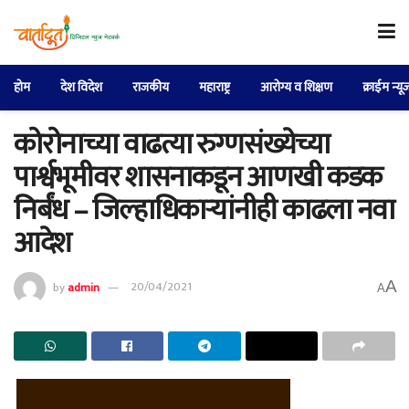
होम
देश विदेश
राजकीय
महाराष्ट्र
आरोग्य व शिक्षण
क्राईम न्यू
कोरोनाच्या वाढत्या रुग्णसंख्येच्या
पार्श्वभूमीवर शासनाकडून आणखी कडक
निर्बंध – जिल्हाधिकाऱ्यांनीही काढला नवा
आदेश
A
by
admin
20/04/2021
A