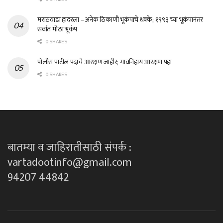
मराठवाडा हादरला – अनेक ठिकाणी भूकंपाचे धक्के; १९९३ च्या भूकंपानंतर
सर्वात मोठा भूकंप
0 SHARES
पोलीस पाटील पदाचे आरक्षण जाहीर; गावनिहाय आरक्षण पहा
0 SHARES
बातम्या व जाहिरातीसाठी संपर्क :
vartadootinfo@gmail.com
94207 44842