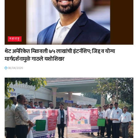
महाराष्ट्र
थेट अमेरिकेत मिळवली ७५ लाखांची इंटर्नशिप; जिद्द व योग्य
मार्गदर्शनामुळे गाठले यशोशिखर
08/04/2026