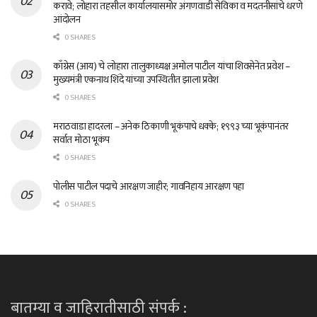
करावे; लोहारा तहसील कार्यालयासमोर अंगणवाडी सेविका व मदतनीसांचे धरणे
आंदोलन
0 SHARES
काँग्रेस (आय) चे लोहारा तालुकाध्यक्ष अमोल पाटील यांचा शिवसेनेत प्रवेश –
मुख्यमंत्री एकनाथ शिंदे यांच्या उपस्थितीत झाला प्रवेश
0 SHARES
मराठवाडा हादरला – अनेक ठिकाणी भूकंपाचे धक्के; १९९३ च्या भूकंपानंतर
सर्वात मोठा भूकंप
0 SHARES
पोलीस पाटील पदाचे आरक्षण जाहीर; गावनिहाय आरक्षण पहा
0 SHARES
बातम्या व जाहिरातीसाठी संपर्क :