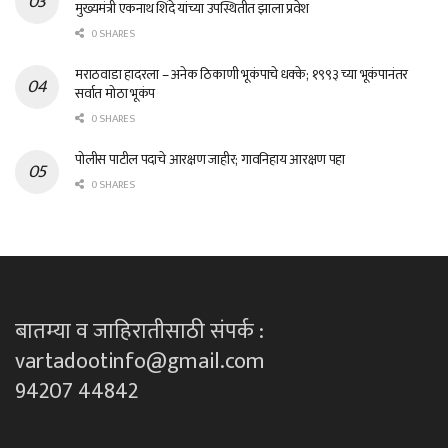
मुख्यमंत्री एकनाथ शिंदे यांच्या उपस्थितीत झाला प्रवेश
0 SHARES
मराठवाडा हादरला – अनेक ठिकाणी भूकंपाचे धक्के; १९९३ च्या भूकंपानंतर
सर्वात मोठा भूकंप
0 SHARES
पोलीस पाटील पदाचे आरक्षण जाहीर; गावनिहाय आरक्षण पहा
0 SHARES
बातम्या व जाहिरातीसाठी संपर्क :
vartadootinfo@gmail.com
94207 44842