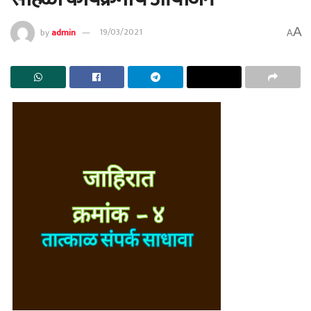
A
by
admin
19/03/2021
A