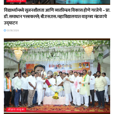
लोहारा तालुका
विद्यार्थ्यामध्ये सृजनशीलता आणि व्यक्तीमत्व विकास होणे गरजेचे – प्रा.
डॉ. समाधान पसरकल्ले; बी.एस.एस. महाविद्यालयात वाङ्‌मय मंडळाचे
उद्घाटन
03/08/2026
लोहारा तालुका