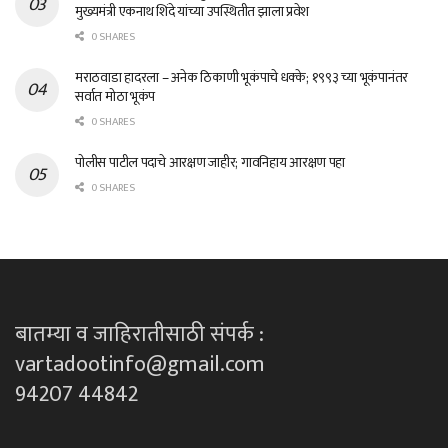
मुख्यमंत्री एकनाथ शिंदे यांच्या उपस्थितीत झाला प्रवेश
0 SHARES
मराठवाडा हादरला – अनेक ठिकाणी भूकंपाचे धक्के; १९९३ च्या भूकंपानंतर
सर्वात मोठा भूकंप
0 SHARES
पोलीस पाटील पदाचे आरक्षण जाहीर; गावनिहाय आरक्षण पहा
0 SHARES
बातम्या व जाहिरातीसाठी संपर्क :
vartadootinfo@gmail.com
94207 44842