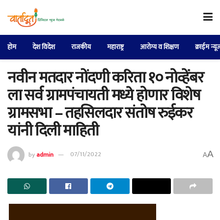
होम
देश विदेश
राजकीय
महाराष्ट्र
आरोग्य व शिक्षण
क्राईम न्यू
नवीन मतदार नोंदणी करिता १० नोव्हेंबर
ला सर्व ग्रामपंचायती मध्ये होणार विशेष
ग्रामसभा – तहसिलदार संतोष रुईकर
यांनी दिली माहिती
A
by
admin
07/11/2022
A