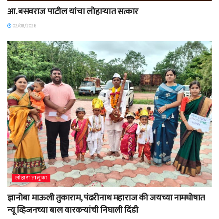
आ. बसवराज पाटील यांचा लोहाऱ्यात सत्कार
02/08/2026
लोहारा तालुका
ज्ञानोबा माऊली तुकाराम, पंढरीनाथ महाराज की जयच्या नामघोषात
न्यू व्हिजनच्या बाल वारकऱ्यांची निघाली दिंडी