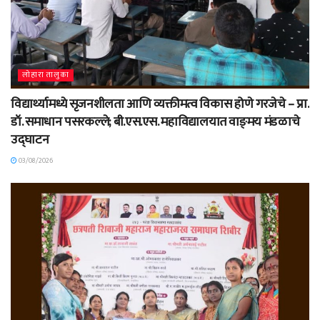
लोहारा तालुका
विद्यार्थ्यामध्ये सृजनशीलता आणि व्यक्तीमत्व विकास होणे गरजेचे – प्रा.
डॉ. समाधान पसरकल्ले; बी.एस.एस. महाविद्यालयात वाङ्‌मय मंडळाचे
उद्घाटन
03/08/2026