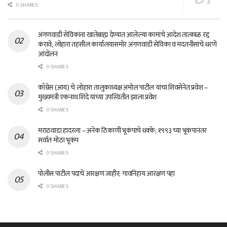
0 SHARES
अंगणवाडी सेविकांना खातेबाह्य देण्यात आलेल्या कामांचे आदेश तात्काळ रद्द
करावे; लोहारा तहसील कार्यालयासमोर अंगणवाडी सेविका व मदतनीसांचे धरणे
आंदोलन
0 SHARES
काँग्रेस (आय) चे लोहारा तालुकाध्यक्ष अमोल पाटील यांचा शिवसेनेत प्रवेश –
मुख्यमंत्री एकनाथ शिंदे यांच्या उपस्थितीत झाला प्रवेश
0 SHARES
मराठवाडा हादरला – अनेक ठिकाणी भूकंपाचे धक्के; १९९३ च्या भूकंपानंतर
सर्वात मोठा भूकंप
0 SHARES
पोलीस पाटील पदाचे आरक्षण जाहीर; गावनिहाय आरक्षण पहा
0 SHARES