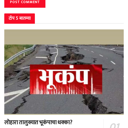
टॉप 5 बातम्या
लोहारा तालुक्यात भूकंपाचा धक्का?