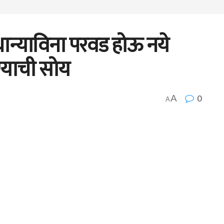
व धान्याविना परवड होऊ नये
ण्याची सोय
0
A
A