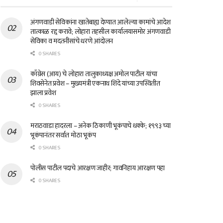
अंगणवाडी सेविकांना खातेबाह्य देण्यात आलेल्या कामांचे आदेश
तात्काळ रद्द करावे; लोहारा तहसील कार्यालयासमोर अंगणवाडी
सेविका व मदतनीसांचे धरणे आंदोलन
0 SHARES
काँग्रेस (आय) चे लोहारा तालुकाध्यक्ष अमोल पाटील यांचा
शिवसेनेत प्रवेश – मुख्यमंत्री एकनाथ शिंदे यांच्या उपस्थितीत
झाला प्रवेश
0 SHARES
मराठवाडा हादरला – अनेक ठिकाणी भूकंपाचे धक्के; १९९३ च्या
भूकंपानंतर सर्वात मोठा भूकंप
0 SHARES
पोलीस पाटील पदाचे आरक्षण जाहीर; गावनिहाय आरक्षण पहा
0 SHARES