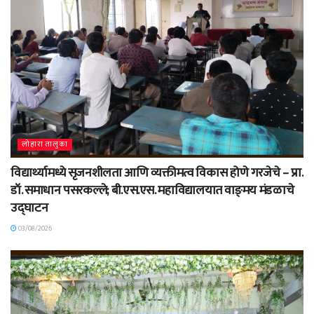
लोहारा तालुका
विद्यार्थ्यामध्ये सृजनशीलता आणि व्यक्तीमत्व विकास होणे गरजेचे – प्रा.
डॉ. समाधान पसरकल्ले; बी.एस.एस. महाविद्यालयात वाङ्‌मय मंडळाचे
उद्घाटन
03/08/2026