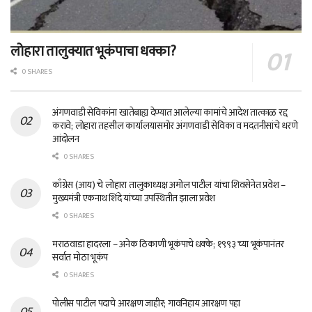
लोहारा तालुक्यात भूकंपाचा धक्का?
0 SHARES
अंगणवाडी सेविकांना खातेबाह्य देण्यात आलेल्या कामांचे आदेश तात्काळ रद्द
करावे; लोहारा तहसील कार्यालयासमोर अंगणवाडी सेविका व मदतनीसांचे धरणे
आंदोलन
0 SHARES
काँग्रेस (आय) चे लोहारा तालुकाध्यक्ष अमोल पाटील यांचा शिवसेनेत प्रवेश –
मुख्यमंत्री एकनाथ शिंदे यांच्या उपस्थितीत झाला प्रवेश
0 SHARES
मराठवाडा हादरला – अनेक ठिकाणी भूकंपाचे धक्के; १९९३ च्या भूकंपानंतर
सर्वात मोठा भूकंप
0 SHARES
पोलीस पाटील पदाचे आरक्षण जाहीर; गावनिहाय आरक्षण पहा