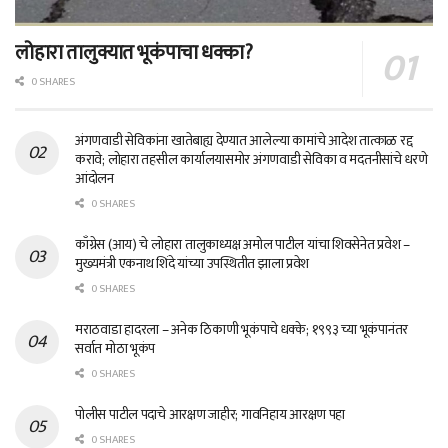
लोहारा तालुक्यात भूकंपाचा धक्का?
0 SHARES
अंगणवाडी सेविकांना खातेबाह्य देण्यात आलेल्या कामांचे आदेश तात्काळ रद्द
करावे; लोहारा तहसील कार्यालयासमोर अंगणवाडी सेविका व मदतनीसांचे धरणे
आंदोलन
0 SHARES
काँग्रेस (आय) चे लोहारा तालुकाध्यक्ष अमोल पाटील यांचा शिवसेनेत प्रवेश –
मुख्यमंत्री एकनाथ शिंदे यांच्या उपस्थितीत झाला प्रवेश
0 SHARES
मराठवाडा हादरला – अनेक ठिकाणी भूकंपाचे धक्के; १९९३ च्या भूकंपानंतर
सर्वात मोठा भूकंप
0 SHARES
पोलीस पाटील पदाचे आरक्षण जाहीर; गावनिहाय आरक्षण पहा
0 SHARES