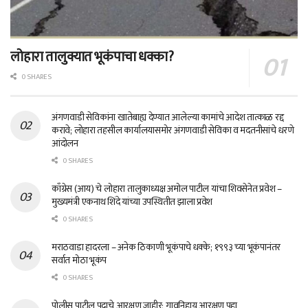
लोहारा तालुक्यात भूकंपाचा धक्का?
0 SHARES
अंगणवाडी सेविकांना खातेबाह्य देण्यात आलेल्या कामांचे आदेश तात्काळ रद्द
करावे; लोहारा तहसील कार्यालयासमोर अंगणवाडी सेविका व मदतनीसांचे धरणे
आंदोलन
0 SHARES
काँग्रेस (आय) चे लोहारा तालुकाध्यक्ष अमोल पाटील यांचा शिवसेनेत प्रवेश –
मुख्यमंत्री एकनाथ शिंदे यांच्या उपस्थितीत झाला प्रवेश
0 SHARES
मराठवाडा हादरला – अनेक ठिकाणी भूकंपाचे धक्के; १९९३ च्या भूकंपानंतर
सर्वात मोठा भूकंप
0 SHARES
पोलीस पाटील पदाचे आरक्षण जाहीर; गावनिहाय आरक्षण पहा