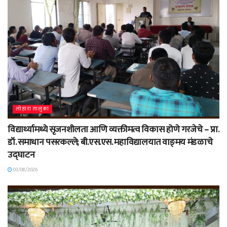
लोहारा तालुका
विद्यार्थ्यामध्ये सृजनशीलता आणि व्यक्तीमत्व विकास होणे गरजेचे – प्रा.
डॉ. समाधान पसरकल्ले; बी.एस.एस. महाविद्यालयात वाङ्‌मय मंडळाचे
उद्घाटन
03/08/2026