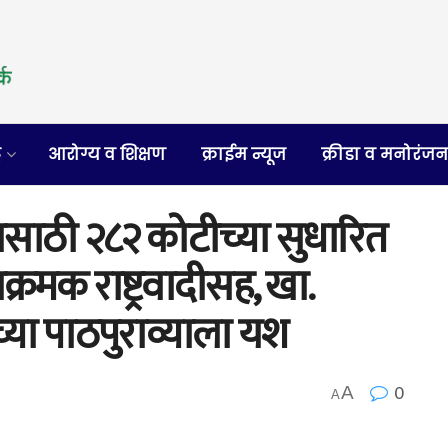
र
आरोग्य व शिक्षण
क्राईम न्यूज
क्रीडा व मनोरंज
मासाठी २८२ कोटीच्या सुधारित
्रमक राष्ट्रवादीसह, खा.
्या पाठपुराव्याला यश
0
A
A