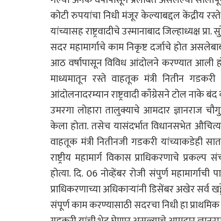
कोटी रुपयांचा निधी मंजूर केल्याबद्दल केंद्रीय रस
यांच्यासह राष्ट्रवादीचे उस्मानाबाद जिल्हाध्यक्ष प्
सदर महामार्गाचे काम निकृष्ट दर्जाचे होत असलेबाबत 
आठ वर्षापासून विविध आंदोलने करण्यात आली होती. त
माध्यमातून रस्ते वाहतूक मंत्री नितीन गडकरी 
आंदोलनादरम्यान राष्ट्रवादी काँग्रेसने टोल नाके बं
उमरगा लोहारा तालुक्याचे आमदार ज्ञानराज चौगु
केला होता. तसेच यासंदर्भात विधानसभेत औचित्याचा म
वाहतूक मंत्री नितीनजी गडकरी यांच्याकडेही सातत
राष्ट्रीय महामार्ग विकास प्राधिकरणाचे प्रकल्प
होत्या. दि. 06 नोव्हेंबर रोजी संपुर्ण महामार्गा
प्राधिकरणाच्या अधिकाऱ्यांनी डिसेंबर अखेर सर्व खड्डे
संपूर्ण काम करण्यासाठी सदरचा निधी हा प्राथमिक न
गडकरी यांची भेट घेणार असल्याचे आमदार ज्ञानराज