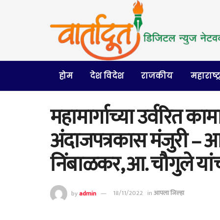
होम
देश विदेश
राजकीय
महाराष्ट्
महामार्गाच्या उर्वरित का
अंदाजपत्रकास मंजुरी – आक
निंबाळकर, आ. चौगुले यांच
by
admin
18/11/2022
in
आपला जिल्हा