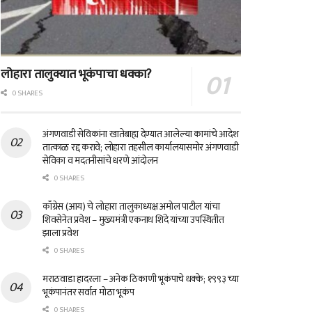
लोहारा तालुक्यात भूकंपाचा धक्का?
0 SHARES
अंगणवाडी सेविकांना खातेबाह्य देण्यात आलेल्या कामांचे आदेश
तात्काळ रद्द करावे; लोहारा तहसील कार्यालयासमोर अंगणवाडी
सेविका व मदतनीसांचे धरणे आंदोलन
0 SHARES
काँग्रेस (आय) चे लोहारा तालुकाध्यक्ष अमोल पाटील यांचा
शिवसेनेत प्रवेश – मुख्यमंत्री एकनाथ शिंदे यांच्या उपस्थितीत
झाला प्रवेश
0 SHARES
मराठवाडा हादरला – अनेक ठिकाणी भूकंपाचे धक्के; १९९३ च्या
भूकंपानंतर सर्वात मोठा भूकंप
0 SHARES