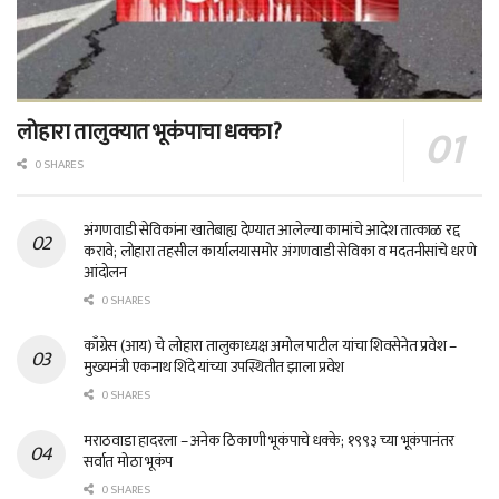
लोहारा तालुक्यात भूकंपाचा धक्का?
0 SHARES
अंगणवाडी सेविकांना खातेबाह्य देण्यात आलेल्या कामांचे आदेश तात्काळ रद्द
करावे; लोहारा तहसील कार्यालयासमोर अंगणवाडी सेविका व मदतनीसांचे धरणे
आंदोलन
0 SHARES
काँग्रेस (आय) चे लोहारा तालुकाध्यक्ष अमोल पाटील यांचा शिवसेनेत प्रवेश –
मुख्यमंत्री एकनाथ शिंदे यांच्या उपस्थितीत झाला प्रवेश
0 SHARES
मराठवाडा हादरला – अनेक ठिकाणी भूकंपाचे धक्के; १९९३ च्या भूकंपानंतर
सर्वात मोठा भूकंप
0 SHARES