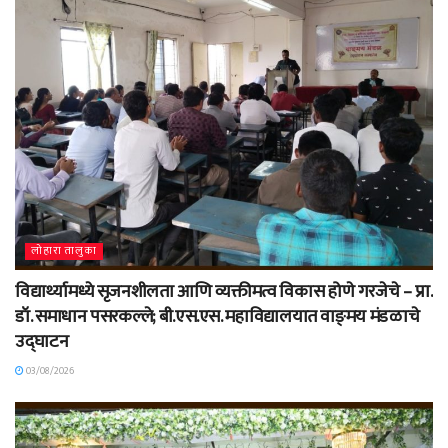
लोहारा तालुका
विद्यार्थ्यामध्ये सृजनशीलता आणि व्यक्तीमत्व विकास होणे गरजेचे – प्रा.
डॉ. समाधान पसरकल्ले; बी.एस.एस. महाविद्यालयात वाङ्‌मय मंडळाचे
उद्घाटन
03/08/2026