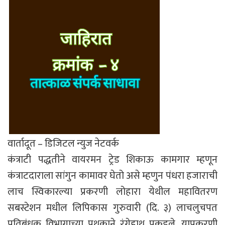
वार्तादूत – डिजिटल न्युज नेटवर्क
कंत्राटी पद्धतीने वायरमन ट्रेड शिकाऊ कामगार म्हणून
कंत्राटदाराला सांगुन कामावर घेतो असे म्हणुन पंधरा हजाराची
लाच स्विकारल्या प्रकरणी लोहारा येथील महावितरण
सबस्टेशन मधील लिपिकास गुरुवारी (दि. ३) लाचलुचपत
प्रतिबंधक विभागाच्या पथकाने रंगेहाथ पकडले. याप्रकरणी