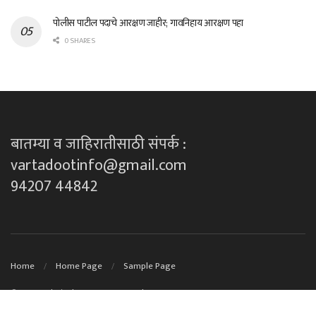
पोलीस पाटील पदाचे आरक्षण जाहीर; गावनिहाय आरक्षण पहा
0 SHARES
बातम्या व जाहिरातीसाठी संपर्क :
vartadootinfo@gmail.com
94207 44842
Home
Home Page
Sample Page
© 2023
Technical Support By DK techno's