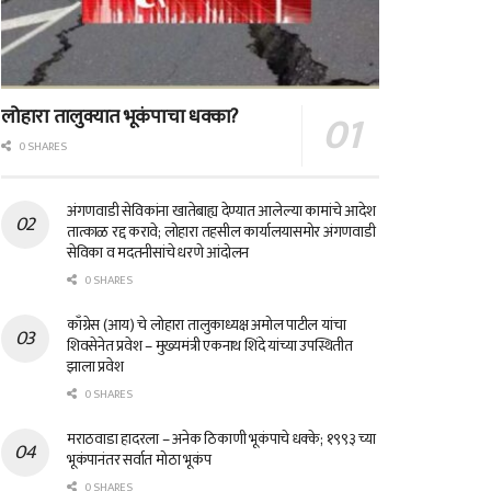
लोहारा तालुक्यात भूकंपाचा धक्का?
0 SHARES
अंगणवाडी सेविकांना खातेबाह्य देण्यात आलेल्या कामांचे आदेश
तात्काळ रद्द करावे; लोहारा तहसील कार्यालयासमोर अंगणवाडी
सेविका व मदतनीसांचे धरणे आंदोलन
0 SHARES
काँग्रेस (आय) चे लोहारा तालुकाध्यक्ष अमोल पाटील यांचा
शिवसेनेत प्रवेश – मुख्यमंत्री एकनाथ शिंदे यांच्या उपस्थितीत
झाला प्रवेश
0 SHARES
मराठवाडा हादरला – अनेक ठिकाणी भूकंपाचे धक्के; १९९३ च्या
भूकंपानंतर सर्वात मोठा भूकंप
0 SHARES