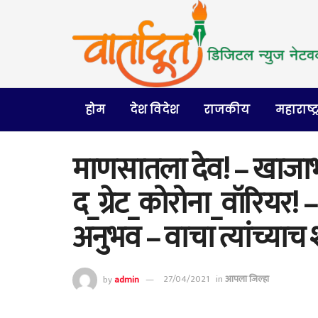
होम
देश विदेश
राजकीय
महाराष्ट्
माणसातला देव! – खाजा
द_ग्रेट_कोरोना_वॉरियर! – 
अनुभव – वाचा त्यांच्याच श
by
admin
27/04/2021
in
आपला जिल्हा