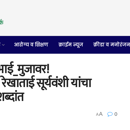
र
आरोग्य व शिक्षण
क्राईम न्यूज
क्रीडा व मनोरंज
भाई_मुजावर!
रेखाताई सूर्यवंशी यांचा
ब्दांत
0
A
A