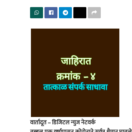
वार्तादूत – डिजिटल न्युज नेटवर्क
तब्बल एक वर्षापासून कोरोनाने सर्वत्र थैमान घातले