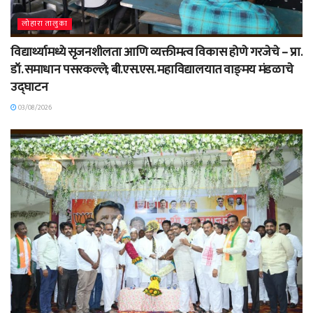
लोहारा तालुका
विद्यार्थ्यामध्ये सृजनशीलता आणि व्यक्तीमत्व विकास होणे गरजेचे – प्रा.
डॉ. समाधान पसरकल्ले; बी.एस.एस. महाविद्यालयात वाङ्‌मय मंडळाचे
उद्घाटन
03/08/2026