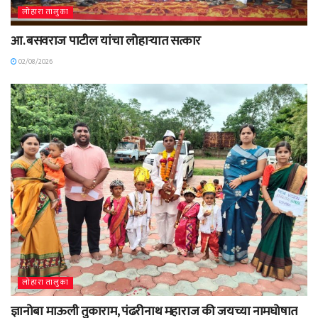
लोहारा तालुका
आ. बसवराज पाटील यांचा लोहाऱ्यात सत्कार
02/08/2026
लोहारा तालुका
ज्ञानोबा माऊली तुकाराम, पंढरीनाथ महाराज की जयच्या नामघोषात