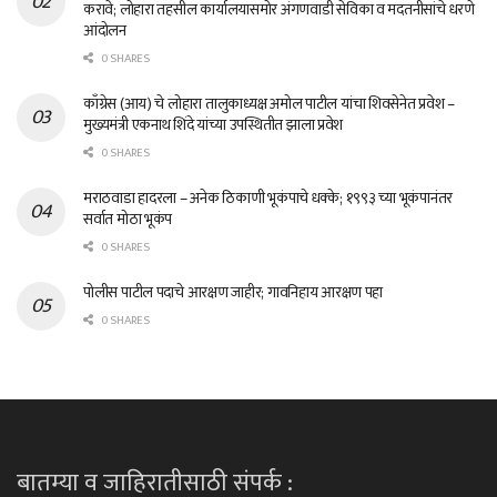
करावे; लोहारा तहसील कार्यालयासमोर अंगणवाडी सेविका व मदतनीसांचे धरणे
आंदोलन
0 SHARES
काँग्रेस (आय) चे लोहारा तालुकाध्यक्ष अमोल पाटील यांचा शिवसेनेत प्रवेश –
मुख्यमंत्री एकनाथ शिंदे यांच्या उपस्थितीत झाला प्रवेश
0 SHARES
मराठवाडा हादरला – अनेक ठिकाणी भूकंपाचे धक्के; १९९३ च्या भूकंपानंतर
सर्वात मोठा भूकंप
0 SHARES
पोलीस पाटील पदाचे आरक्षण जाहीर; गावनिहाय आरक्षण पहा
0 SHARES
बातम्या व जाहिरातीसाठी संपर्क :