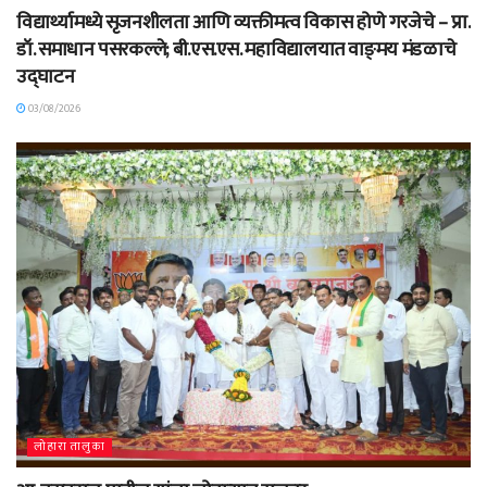
विद्यार्थ्यामध्ये सृजनशीलता आणि व्यक्तीमत्व विकास होणे गरजेचे – प्रा.
डॉ. समाधान पसरकल्ले; बी.एस.एस. महाविद्यालयात वाङ्‌मय मंडळाचे
उद्घाटन
03/08/2026
लोहारा तालुका