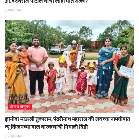
आ. बसवराज पाटील यांचा लोहाऱ्यात सत्कार
02/08/2026
लोहारा तालुका
ज्ञानोबा माऊली तुकाराम, पंढरीनाथ महाराज की जयच्या नामघोषात
न्यू व्हिजनच्या बाल वारकऱ्यांची निघाली दिंडी
26/07/2026