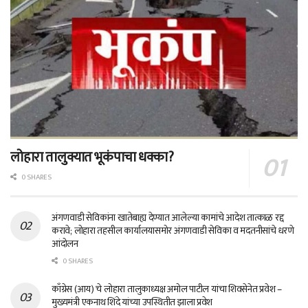
लोहारा तालुक्यात भूकंपाचा धक्का?
0 SHARES
अंगणवाडी सेविकांना खातेबाह्य देण्यात आलेल्या कामांचे आदेश तात्काळ रद्द
करावे; लोहारा तहसील कार्यालयासमोर अंगणवाडी सेविका व मदतनीसांचे धरणे
आंदोलन
0 SHARES
काँग्रेस (आय) चे लोहारा तालुकाध्यक्ष अमोल पाटील यांचा शिवसेनेत प्रवेश –
मुख्यमंत्री एकनाथ शिंदे यांच्या उपस्थितीत झाला प्रवेश