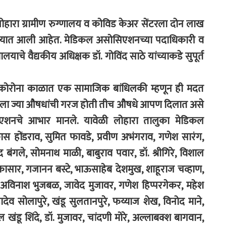
हारा ग्रामीण रुग्णालय व कोविड केअर सेंटरला दोन लाख
ण्यात आली आहेत. मेडिकल असोसिएशनच्या पदाधिकारी व
णालयाचे वैद्यकीय अधिक्षक डॉ. गोविंद साठे यांच्याकडे सुपूर्त
 कोरोना काळात एक सामाजिक बांधिलकी म्हणून ही मदत
याला ज्या औषधांची गरज होती तीच औषधे आपण दिलात असे
सिएशनचे आभार मानले. यावेळी लोहारा तालुका मेडिकल
 होंडराव, सुमित फावडे, प्रवीण अभंगराव, गणेश सारंग,
 बंगले, सोमनाथ माळी, बाबुराव पवार, डॉ. श्रीगिरे, विशाल
कासार, गजानन बस्टे, भाऊसाहेब देशमुख, शाहूराज चव्हाण,
ळे, अविनाश भुजबळ, जावेद मुजावर, गणेश हिप्परगेकर, महेश
 सोलापुरे, खंडू सुलतानपुरे, फय्याज शेख, विनोद माने,
 खंडू शिंदे, डॉ. मुजावर, चांदणी मोरे, अल्लाबक्श बागवान,