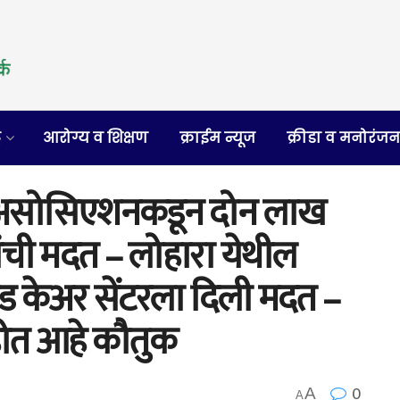
र
आरोग्य व शिक्षण
क्राईम न्यूज
क्रीडा व मनोरंज
ल असोसिएशनकडून दोन लाख
ंची मदत – लोहारा येथील
िड केअर सेंटरला दिली मदत –
होत आहे कौतुक
0
A
A