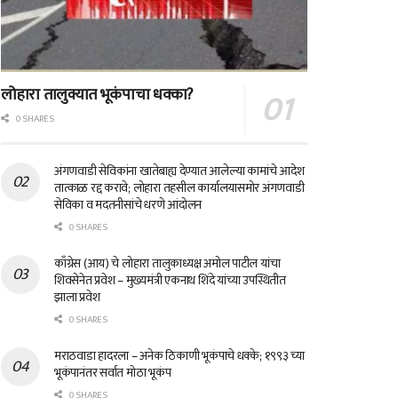
लोहारा तालुक्यात भूकंपाचा धक्का?
0 SHARES
अंगणवाडी सेविकांना खातेबाह्य देण्यात आलेल्या कामांचे आदेश
तात्काळ रद्द करावे; लोहारा तहसील कार्यालयासमोर अंगणवाडी
सेविका व मदतनीसांचे धरणे आंदोलन
0 SHARES
काँग्रेस (आय) चे लोहारा तालुकाध्यक्ष अमोल पाटील यांचा
शिवसेनेत प्रवेश – मुख्यमंत्री एकनाथ शिंदे यांच्या उपस्थितीत
झाला प्रवेश
0 SHARES
मराठवाडा हादरला – अनेक ठिकाणी भूकंपाचे धक्के; १९९३ च्या
भूकंपानंतर सर्वात मोठा भूकंप
0 SHARES