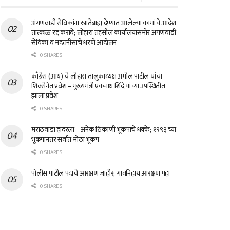
अंगणवाडी सेविकांना खातेबाह्य देण्यात आलेल्या कामांचे आदेश
तात्काळ रद्द करावे; लोहारा तहसील कार्यालयासमोर अंगणवाडी
सेविका व मदतनीसांचे धरणे आंदोलन
0 SHARES
काँग्रेस (आय) चे लोहारा तालुकाध्यक्ष अमोल पाटील यांचा
शिवसेनेत प्रवेश – मुख्यमंत्री एकनाथ शिंदे यांच्या उपस्थितीत
झाला प्रवेश
0 SHARES
मराठवाडा हादरला – अनेक ठिकाणी भूकंपाचे धक्के; १९९३ च्या
भूकंपानंतर सर्वात मोठा भूकंप
0 SHARES
पोलीस पाटील पदाचे आरक्षण जाहीर; गावनिहाय आरक्षण पहा
0 SHARES