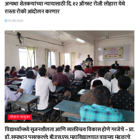
अन्यथा शेतकऱ्यांच्या न्यायासाठी दि. १२ ऑगस्ट रोजी लोहारा येथे
रास्ता रोको आंदोलन करणार
05/08/2026
लोहारा तालुका
विद्यार्थ्यामध्ये सृजनशीलता आणि व्यक्तीमत्व विकास होणे गरजेचे – प्रा.
डॉ. समाधान पसरकल्ले; बी.एस.एस. महाविद्यालयात वाङ्‌मय मंडळाचे