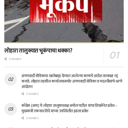
लोहारा तालुक्यात भूकंपाचा धक्का?
0 SHARES
अंगणवाडी सेविकांना खातेबाह्य देण्यात आलेल्या कामांचे आदेश तात्काळ रद्द
करावे; लोहारा तहसील कार्यालयासमोर अंगणवाडी सेविका व मदतनीसांचे धरणे
आंदोलन
0 SHARES
काँग्रेस (आय) चे लोहारा तालुकाध्यक्ष अमोल पाटील यांचा शिवसेनेत प्रवेश –
मुख्यमंत्री एकनाथ शिंदे यांच्या उपस्थितीत झाला प्रवेश
0 SHARES