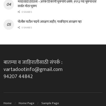
मराठवाडा हादरला – अनेक ठिकाणी भूकंपाचे धक्के; १९९३ च्या भूकंपानंतर
सर्वात मोठा भूकंप
0 SHARES
पोलीस पाटील पदाचे आरक्षण जाहीर; गावनिहाय आरक्षण पहा
0 SHARES
बातम्या व जाहिरातीसाठी संपर्क :
vartadootinfo@gmail.com
94207 44842
Home
Home Page
Sample Page