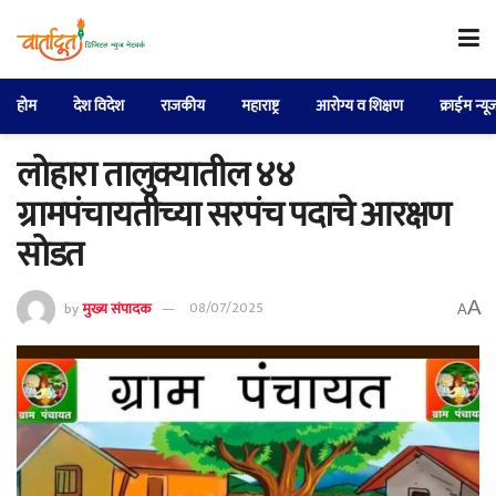
होम
देश विदेश
राजकीय
महाराष्ट्र
आरोग्य व शिक्षण
क्राईम न्यू
लोहारा तालुक्यातील ४४
ग्रामपंचायतीच्या सरपंच पदाचे आरक्षण
सोडत
A
by
मुख्य संपादक
08/07/2025
A