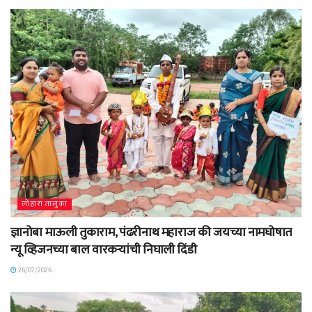
लोहारा तालुका
ज्ञानोबा माऊली तुकाराम, पंढरीनाथ महाराज की जयच्या नामघोषात
न्यू व्हिजनच्या बाल वारकऱ्यांची निघाली दिंडी
26/07/2026