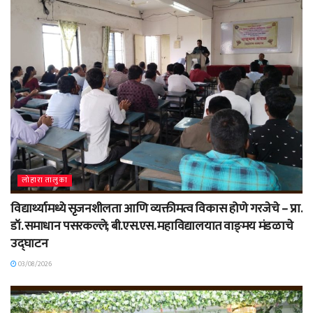
लोहारा तालुका
विद्यार्थ्यामध्ये सृजनशीलता आणि व्यक्तीमत्व विकास होणे गरजेचे – प्रा.
डॉ. समाधान पसरकल्ले; बी.एस.एस. महाविद्यालयात वाङ्‌मय मंडळाचे
उद्घाटन
03/08/2026