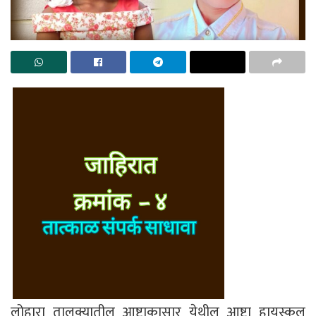
लोहारा तालुक्यातील आष्टाकासार येथील आष्टा हायस्कुल