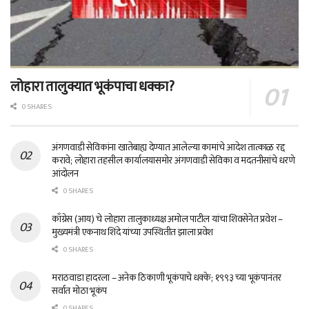
लोहारा तालुक्यात भूकंपाचा धक्का?
0 SHARES
अंगणवाडी सेविकांना खातेबाह्य देण्यात आलेल्या कामांचे आदेश तात्काळ रद्द
करावे; लोहारा तहसील कार्यालयासमोर अंगणवाडी सेविका व मदतनीसांचे धरणे
आंदोलन
0 SHARES
काँग्रेस (आय) चे लोहारा तालुकाध्यक्ष अमोल पाटील यांचा शिवसेनेत प्रवेश –
मुख्यमंत्री एकनाथ शिंदे यांच्या उपस्थितीत झाला प्रवेश
0 SHARES
मराठवाडा हादरला – अनेक ठिकाणी भूकंपाचे धक्के; १९९३ च्या भूकंपानंतर
सर्वात मोठा भूकंप
0 SHARES