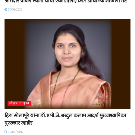
आमदार प्रविण स्वामी यांची एकोंडी(लो) जि.प. प्राथमिक शाळेला भेट
08/08/2026
लोहारा तालुका
हिरा सोलापूरे यांना डॉ. ए.पी.जे. अब्दुल कलाम आदर्श मुख्याध्यापिका
पुरस्कार जाहीर
05/08/2026