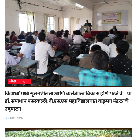
लोहारा तालुका
विद्यार्थ्यामध्ये सृजनशीलता आणि व्यक्तीमत्व विकास होणे गरजेचे – प्रा.
डॉ. समाधान पसरकल्ले; बी.एस.एस. महाविद्यालयात वाङ्‌मय मंडळाचे
उद्घाटन
03/08/2026