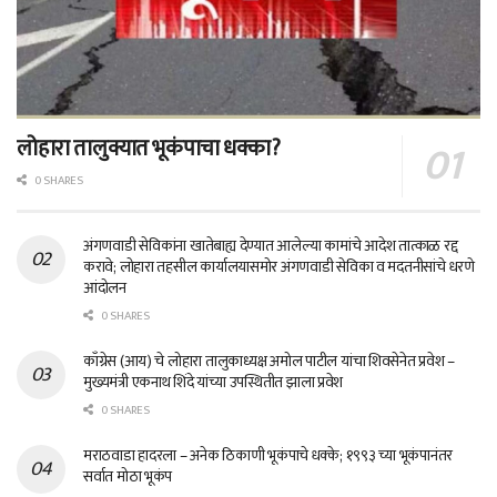
लोहारा तालुक्यात भूकंपाचा धक्का?
0 SHARES
अंगणवाडी सेविकांना खातेबाह्य देण्यात आलेल्या कामांचे आदेश तात्काळ रद्द
करावे; लोहारा तहसील कार्यालयासमोर अंगणवाडी सेविका व मदतनीसांचे धरणे
आंदोलन
0 SHARES
काँग्रेस (आय) चे लोहारा तालुकाध्यक्ष अमोल पाटील यांचा शिवसेनेत प्रवेश –
मुख्यमंत्री एकनाथ शिंदे यांच्या उपस्थितीत झाला प्रवेश
0 SHARES
मराठवाडा हादरला – अनेक ठिकाणी भूकंपाचे धक्के; १९९३ च्या भूकंपानंतर
सर्वात मोठा भूकंप