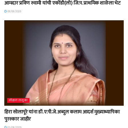
आमदार प्रविण स्वामी यांची एकोंडी(लो) जि.प. प्राथमिक शाळेला भेट
08/08/2026
लोहारा तालुका
हिरा सोलापूरे यांना डॉ. ए.पी.जे. अब्दुल कलाम आदर्श मुख्याध्यापिका
पुरस्कार जाहीर
05/08/2026