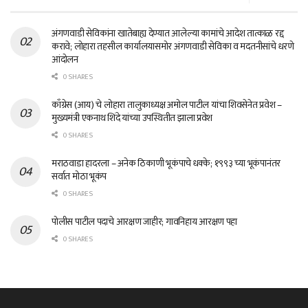
अंगणवाडी सेविकांना खातेबाह्य देण्यात आलेल्या कामांचे आदेश तात्काळ रद्द
करावे; लोहारा तहसील कार्यालयासमोर अंगणवाडी सेविका व मदतनीसांचे धरणे
आंदोलन
0 SHARES
काँग्रेस (आय) चे लोहारा तालुकाध्यक्ष अमोल पाटील यांचा शिवसेनेत प्रवेश –
मुख्यमंत्री एकनाथ शिंदे यांच्या उपस्थितीत झाला प्रवेश
0 SHARES
मराठवाडा हादरला – अनेक ठिकाणी भूकंपाचे धक्के; १९९३ च्या भूकंपानंतर
सर्वात मोठा भूकंप
0 SHARES
पोलीस पाटील पदाचे आरक्षण जाहीर; गावनिहाय आरक्षण पहा
0 SHARES