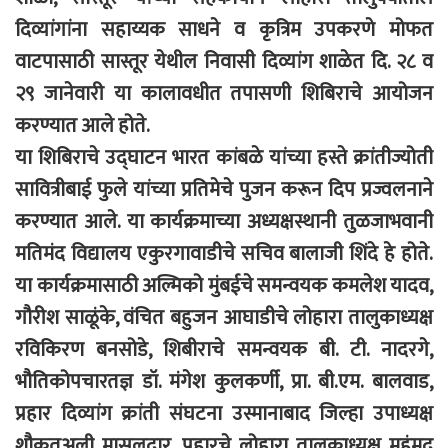
दिव्यांगांना सहाय्यक साधने व कृत्रिम उपकरणे मोफत
वाटपासाठी सास्तूर येथील निवासी दिव्यांग शाळेत दि. २८ व
२९ जानेवारी या कालावधीत तपासणी शिबिराचे आयोजन
करण्यात आले होते.
या शिबिराचे उद्‌घाटन भारत कांबळे यांच्या हस्ते क्रांतीज्योती
सावित्रीबाई फुले यांच्या प्रतिमेचे पुजन करून दिप प्रज्वलनाने
करण्यात आले. या कार्यक्रमाच्या अध्यक्षस्थानी तुळजाभवानी
मतिमंद विद्यालय एकुरगावाडीचे सचिव बालाजी शिंदे हे होते.
या कार्यक्रमासाठी अल्मिको मुंबईचे समन्वयक कमलेश यादव,
गौरीश साळूंके, वंचित बहुजन आघाडीचे लोहारा तालुकाध्यक्ष
रविकिरण बनसोडे, शिबीराचे समन्वयक बी. टी. नादरगे,
भौतिकोपचारतज्ञ डॉ. मंगेश कुलकर्णी, प्रा. बी.एम. बालवाड,
प्रहार दिव्यांग क्रांती संघटना उस्मानाबाद जिल्हा उपाध्यक्ष
शौकतअली मासुलदार, प्रहारचे लोहारा तालुकाध्यक्ष महंमद