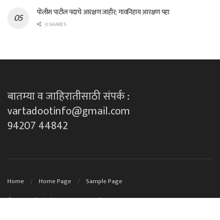
पोलीस पाटील पदाचे आरक्षण जाहीर; गावनिहाय आरक्षण पहा
0 SHARES
बातम्या व जाहिरातीसाठी संपर्क :
vartadootinfo@gmail.com
94207 44842
Home
Home Page
Sample Page
© 2023
Technical Support By DK techno's