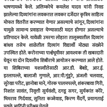
भाषणामध्ये केले. अलिम्कोचे कमलेश यादव यांनी निवड
झालेल्या दिव्यांगांना लवकरात लवकर दर्जेदार कृत्रिम साहित्य
मोफत वितरीत करण्यात येणार असल्याचे सांगून, दिव्यांगांना
यामुळे सामान्य प्रवाहात येण्यासाठी मदत होणार असल्याचे
प्रतिपादन केले. यावेळी उमरगा लोहारा तालुक्यातील दिव्यांग
बांधव तसेच शाळेतील दिव्यांग विद्यार्थी मोठ्या संख्येने
उपस्थित होते. करोनाच्या पार्श्वभूमीवर आवश्यक ती खबरदारी
घेवून या दोन दिवसीय शिबीराचे आयोजन करण्यात आले होते.
या शिबिराच्या यशस्वीतेसाठी आर.डी. बेंबडे, आर.ई.
इरलापल्ले, बालाजी गुणाले, आर.पी.गुंडूरे, अंजली चलवाड,
सुरेखा परीट, ज्ञानोबा माने, गोरक पालमपल्ले, शंकरबावा गिरी,
निशांत सावंत, निवृत्ती सुर्यवंशी, दगडू सगर, सुर्यकांत कोरे,
भिमराव गिर्दवाड, सुनिता कज्जेवाड, किरण मैंदर्गे, प्रयागताई
पवळे आदिंनी परीश्रम घेतले.