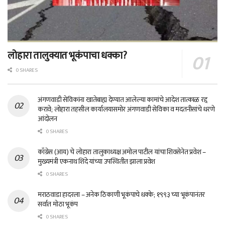
लोहारा तालुक्यात भूकंपाचा धक्का?
0 SHARES
अंगणवाडी सेविकांना खातेबाह्य देण्यात आलेल्या कामांचे आदेश तात्काळ रद्द
करावे; लोहारा तहसील कार्यालयासमोर अंगणवाडी सेविका व मदतनीसांचे धरणे
आंदोलन
0 SHARES
काँग्रेस (आय) चे लोहारा तालुकाध्यक्ष अमोल पाटील यांचा शिवसेनेत प्रवेश –
मुख्यमंत्री एकनाथ शिंदे यांच्या उपस्थितीत झाला प्रवेश
0 SHARES
मराठवाडा हादरला – अनेक ठिकाणी भूकंपाचे धक्के; १९९३ च्या भूकंपानंतर
सर्वात मोठा भूकंप
0 SHARES