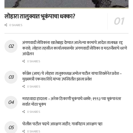
लोहारा तालुक्यात भूकंपाचा धक्का?
0 SHARES
अंगणवाडी सेविकांना खातेबाह्य देण्यात आलेल्या कामांचे आदेश तात्काळ रद्द
करावे; लोहारा तहसील कार्यालयासमोर अंगणवाडी सेविका व मदतनीसांचे धरणे
आंदोलन
0 SHARES
काँग्रेस (आय) चे लोहारा तालुकाध्यक्ष अमोल पाटील यांचा शिवसेनेत प्रवेश –
मुख्यमंत्री एकनाथ शिंदे यांच्या उपस्थितीत झाला प्रवेश
0 SHARES
मराठवाडा हादरला – अनेक ठिकाणी भूकंपाचे धक्के; १९९३ च्या भूकंपानंतर
सर्वात मोठा भूकंप
0 SHARES
पोलीस पाटील पदाचे आरक्षण जाहीर; गावनिहाय आरक्षण पहा
0 SHARES