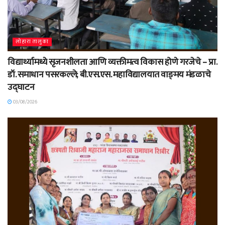
लोहारा तालुका
विद्यार्थ्यामध्ये सृजनशीलता आणि व्यक्तीमत्व विकास होणे गरजेचे – प्रा.
डॉ. समाधान पसरकल्ले; बी.एस.एस. महाविद्यालयात वाङ्‌मय मंडळाचे
उद्घाटन
03/08/2026