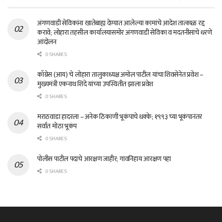
अंगणवाडी सेविकांना खातेबाह्य देण्यात आलेल्या कामांचे आदेश तात्काळ रद्द
करावे; लोहारा तहसील कार्यालयासमोर अंगणवाडी सेविका व मदतनीसांचे धरणे
आंदोलन
0 SHARES
काँग्रेस (आय) चे लोहारा तालुकाध्यक्ष अमोल पाटील यांचा शिवसेनेत प्रवेश –
मुख्यमंत्री एकनाथ शिंदे यांच्या उपस्थितीत झाला प्रवेश
0 SHARES
मराठवाडा हादरला – अनेक ठिकाणी भूकंपाचे धक्के; १९९३ च्या भूकंपानंतर
सर्वात मोठा भूकंप
0 SHARES
पोलीस पाटील पदाचे आरक्षण जाहीर; गावनिहाय आरक्षण पहा
0 SHARES