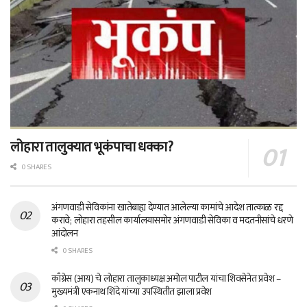
लोहारा तालुक्यात भूकंपाचा धक्का?
0 SHARES
अंगणवाडी सेविकांना खातेबाह्य देण्यात आलेल्या कामांचे आदेश तात्काळ रद्द
करावे; लोहारा तहसील कार्यालयासमोर अंगणवाडी सेविका व मदतनीसांचे धरणे
आंदोलन
0 SHARES
काँग्रेस (आय) चे लोहारा तालुकाध्यक्ष अमोल पाटील यांचा शिवसेनेत प्रवेश –
मुख्यमंत्री एकनाथ शिंदे यांच्या उपस्थितीत झाला प्रवेश