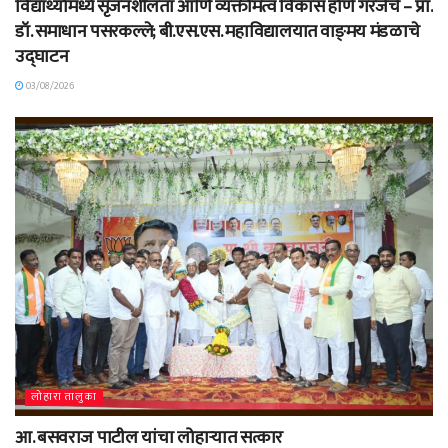
विद्यार्थ्यामध्ये सृजनशीलता आणि व्यक्तीमत्व विकास होणे गरजेचे – प्रा.
डॉ. समाधान पसरकल्ले; बी.एस.एस. महाविद्यालयात वाङ्‌मय मंडळाचे
उद्घाटन
03/08/2026
लोहारा तालुका
आ. बसवराज पाटील यांचा लोहाऱ्यात सत्कार