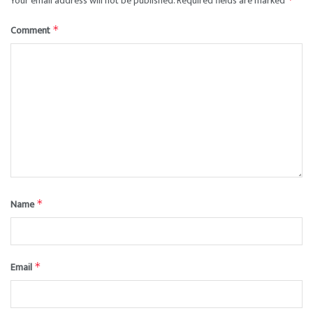
Your email address will not be published.
Required fields are marked
Comment
*
Name
*
Email
*