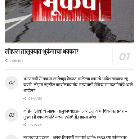
लोहारा तालुक्यात भूकंपाचा धक्का?
0 SHARES
अंगणवाडी सेविकांना खातेबाह्य देण्यात आलेल्या कामांचे आदेश तात्काळ रद्द
करावे; लोहारा तहसील कार्यालयासमोर अंगणवाडी सेविका व मदतनीसांचे धरणे
आंदोलन
0 SHARES
काँग्रेस (आय) चे लोहारा तालुकाध्यक्ष अमोल पाटील यांचा शिवसेनेत प्रवेश –
मुख्यमंत्री एकनाथ शिंदे यांच्या उपस्थितीत झाला प्रवेश
0 SHARES
मराठवाडा हादरला – अनेक ठिकाणी भूकंपाचे धक्के; १९९३ च्या भूकंपानंतर