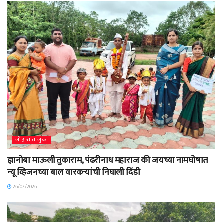
लोहारा तालुका
ज्ञानोबा माऊली तुकाराम, पंढरीनाथ महाराज की जयच्या नामघोषात
न्यू व्हिजनच्या बाल वारकऱ्यांची निघाली दिंडी
26/07/2026