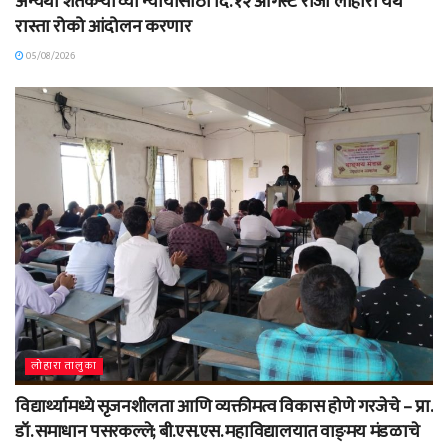
अन्यथा शेतकऱ्यांच्या न्यायासाठी दि. १२ ऑगस्ट रोजी लोहारा येथे
रास्ता रोको आंदोलन करणार
05/08/2026
लोहारा तालुका
विद्यार्थ्यामध्ये सृजनशीलता आणि व्यक्तीमत्व विकास होणे गरजेचे – प्रा.
डॉ. समाधान पसरकल्ले; बी.एस.एस. महाविद्यालयात वाङ्‌मय मंडळाचे