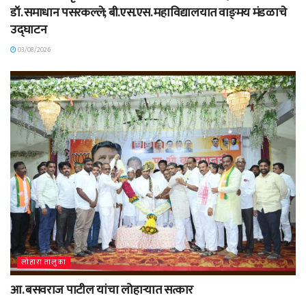
डॉ. समाधान पसरकल्ले; बी.एस.एस. महाविद्यालयात वाङ्‌मय मंडळाचे
उद्घाटन
03/08/2026
लोहारा तालुका
आ. बसवराज पाटील यांचा लोहाऱ्यात सत्कार