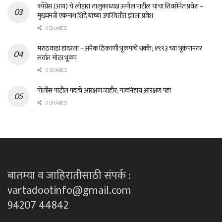
काँग्रेस (आय) चे लोहारा तालुकाध्यक्ष अमोल पाटील यांचा शिवसेनेत प्रवेश –
मुख्यमंत्री एकनाथ शिंदे यांच्या उपस्थितीत झाला प्रवेश
0 SHARES
मराठवाडा हादरला – अनेक ठिकाणी भूकंपाचे धक्के; १९९३ च्या भूकंपानंतर
सर्वात मोठा भूकंप
0 SHARES
पोलीस पाटील पदाचे आरक्षण जाहीर; गावनिहाय आरक्षण पहा
0 SHARES
बातम्या व जाहिरातीसाठी संपर्क :
vartadootinfo@gmail.com
94207 44842