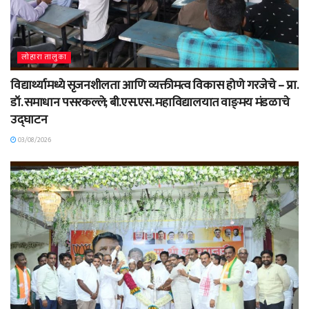
लोहारा तालुका
विद्यार्थ्यामध्ये सृजनशीलता आणि व्यक्तीमत्व विकास होणे गरजेचे – प्रा.
डॉ. समाधान पसरकल्ले; बी.एस.एस. महाविद्यालयात वाङ्‌मय मंडळाचे
उद्घाटन
03/08/2026