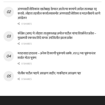
अंगणवाडी सेविकांना खातेबाह्य देण्यात आलेल्या कामांचे आदेश तात्काळ रद्द
करावे; लोहारा तहसील कार्यालयासमोर अंगणवाडी सेविका व मदतनीसांचे धरणे
आंदोलन
0 SHARES
काँग्रेस (आय) चे लोहारा तालुकाध्यक्ष अमोल पाटील यांचा शिवसेनेत प्रवेश –
मुख्यमंत्री एकनाथ शिंदे यांच्या उपस्थितीत झाला प्रवेश
0 SHARES
मराठवाडा हादरला – अनेक ठिकाणी भूकंपाचे धक्के; १९९३ च्या भूकंपानंतर
सर्वात मोठा भूकंप
0 SHARES
पोलीस पाटील पदाचे आरक्षण जाहीर; गावनिहाय आरक्षण पहा
0 SHARES