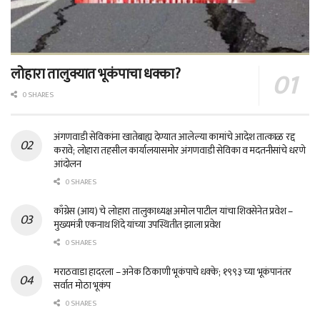
लोहारा तालुक्यात भूकंपाचा धक्का?
0 SHARES
अंगणवाडी सेविकांना खातेबाह्य देण्यात आलेल्या कामांचे आदेश तात्काळ रद्द
करावे; लोहारा तहसील कार्यालयासमोर अंगणवाडी सेविका व मदतनीसांचे धरणे
आंदोलन
0 SHARES
काँग्रेस (आय) चे लोहारा तालुकाध्यक्ष अमोल पाटील यांचा शिवसेनेत प्रवेश –
मुख्यमंत्री एकनाथ शिंदे यांच्या उपस्थितीत झाला प्रवेश
0 SHARES
मराठवाडा हादरला – अनेक ठिकाणी भूकंपाचे धक्के; १९९३ च्या भूकंपानंतर
सर्वात मोठा भूकंप
0 SHARES