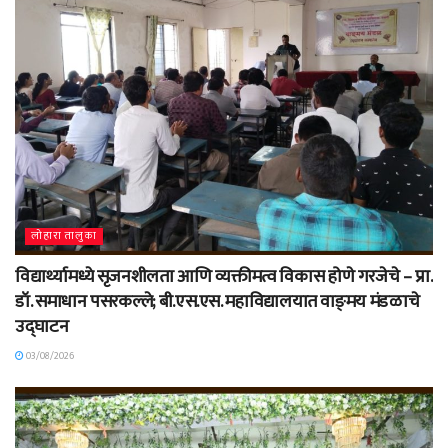
लोहारा तालुका
विद्यार्थ्यामध्ये सृजनशीलता आणि व्यक्तीमत्व विकास होणे गरजेचे – प्रा.
डॉ. समाधान पसरकल्ले; बी.एस.एस. महाविद्यालयात वाङ्‌मय मंडळाचे
उद्घाटन
03/08/2026