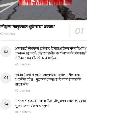
लोहारा तालुक्यात भूकंपाचा धक्का?
0 SHARES
अंगणवाडी सेविकांना खातेबाह्य देण्यात आलेल्या कामांचे आदेश
तात्काळ रद्द करावे; लोहारा तहसील कार्यालयासमोर अंगणवाडी
सेविका व मदतनीसांचे धरणे आंदोलन
0 SHARES
काँग्रेस (आय) चे लोहारा तालुकाध्यक्ष अमोल पाटील यांचा
शिवसेनेत प्रवेश – मुख्यमंत्री एकनाथ शिंदे यांच्या उपस्थितीत
झाला प्रवेश
0 SHARES
मराठवाडा हादरला – अनेक ठिकाणी भूकंपाचे धक्के; १९९३ च्या
भूकंपानंतर सर्वात मोठा भूकंप
0 SHARES