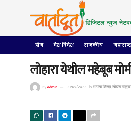
होम
देश विदेश
राजकीय
महाराष्ट्
लोहारा येथील महेबूब मो
by
admin
21/09/2022
in
आपला जिल्हा
,
लोहारा तालुक