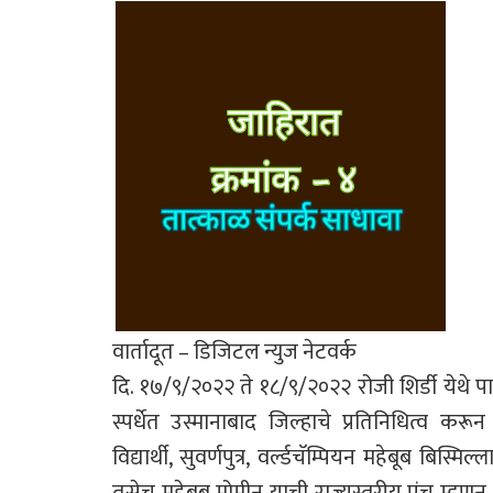
वार्तादूत – डिजिटल न्युज नेटवर्क
दि. १७/९/२०२२ ते १८/९/२०२२ रोजी शिर्डी येथे पा
स्पर्धेत उस्मानाबाद जिल्हाचे प्रतिनिधित्व क
विद्यार्थी, सुवर्णपुत्र, वर्ल्डचॅम्पियन महेबूब बि
तसेच महेबूब मोमीन याची राज्यस्तरीय पंच म्हणू