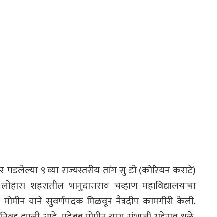
र पडलेल्या ९ व्या राज्यस्तरीय तांग सु डो (कोरियन कराटे)
रून लोहारा शहरातील भानुदासराव चव्हाण महाविद्यालयाचा
स्मिल्ला मोमीन याने सुवर्णपदक मिळवून नैत्रदीप कामगीरी केली.
न निवड झाली आहे. महेबूब मोमीन यास संभाजी अहेराव धुळे,