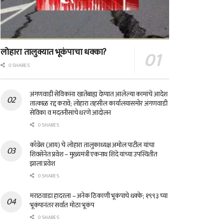
लोहारा तालुक्यात भूकंपाचा धक्का?
0 SHARES
अंगणवाडी सेविकांना खातेबाह्य देण्यात आलेल्या कामांचे आदेश
तात्काळ रद्द करावे; लोहारा तहसील कार्यालयासमोर अंगणवाडी
सेविका व मदतनीसांचे धरणे आंदोलन
0 SHARES
काँग्रेस (आय) चे लोहारा तालुकाध्यक्ष अमोल पाटील यांचा
शिवसेनेत प्रवेश – मुख्यमंत्री एकनाथ शिंदे यांच्या उपस्थितीत
झाला प्रवेश
0 SHARES
मराठवाडा हादरला – अनेक ठिकाणी भूकंपाचे धक्के; १९९३ च्या
भूकंपानंतर सर्वात मोठा भूकंप
0 SHARES