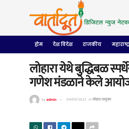
होम
देश विदेश
राजकीय
महाराष्ट्
लोहारा येथे बुद्धिबळ स्पर्ध
गणेश मंडळाने केले आय
by
admin
04/09/2022
in
लोहारा तालुका