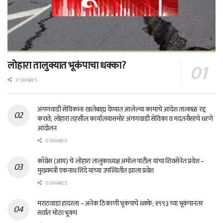
लोहारा तालुक्यात भूकंपाचा धक्का?
0 SHARES
अंगणवाडी सेविकांना खातेबाह्य देण्यात आलेल्या कामांचे आदेश तात्काळ रद्द
करावे; लोहारा तहसील कार्यालयासमोर अंगणवाडी सेविका व मदतनीसांचे धरणे
आंदोलन
0 SHARES
काँग्रेस (आय) चे लोहारा तालुकाध्यक्ष अमोल पाटील यांचा शिवसेनेत प्रवेश –
मुख्यमंत्री एकनाथ शिंदे यांच्या उपस्थितीत झाला प्रवेश
0 SHARES
मराठवाडा हादरला – अनेक ठिकाणी भूकंपाचे धक्के; १९९३ च्या भूकंपानंतर
सर्वात मोठा भूकंप