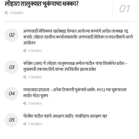
लोहारा तालुक्यात भूकंपाचा धक्का?
0 SHARES
अंगणवाडी सेविकांना खातेबाह्य देण्यात आलेल्या कामांचे आदेश तात्काळ रद्द
करावे; लोहारा तहसील कार्यालयासमोर अंगणवाडी सेविका व मदतनीसांचे धरणे
आंदोलन
0 SHARES
काँग्रेस (आय) चे लोहारा तालुकाध्यक्ष अमोल पाटील यांचा शिवसेनेत प्रवेश –
मुख्यमंत्री एकनाथ शिंदे यांच्या उपस्थितीत झाला प्रवेश
0 SHARES
मराठवाडा हादरला – अनेक ठिकाणी भूकंपाचे धक्के; १९९३ च्या भूकंपानंतर
सर्वात मोठा भूकंप
0 SHARES
पोलीस पाटील पदाचे आरक्षण जाहीर; गावनिहाय आरक्षण पहा
0 SHARES