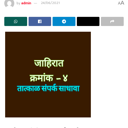
A
by
admin
24/06/2021
A