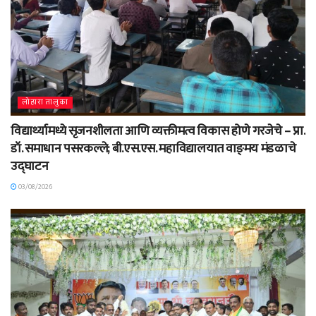
लोहारा तालुका
विद्यार्थ्यामध्ये सृजनशीलता आणि व्यक्तीमत्व विकास होणे गरजेचे – प्रा.
डॉ. समाधान पसरकल्ले; बी.एस.एस. महाविद्यालयात वाङ्‌मय मंडळाचे
उद्घाटन
03/08/2026