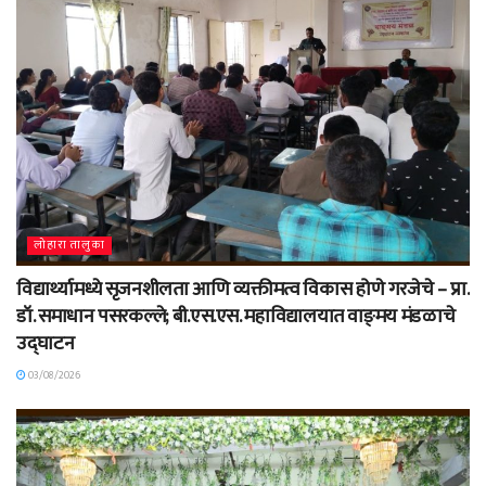
लोहारा तालुका
विद्यार्थ्यामध्ये सृजनशीलता आणि व्यक्तीमत्व विकास होणे गरजेचे – प्रा.
डॉ. समाधान पसरकल्ले; बी.एस.एस. महाविद्यालयात वाङ्‌मय मंडळाचे
उद्घाटन
03/08/2026