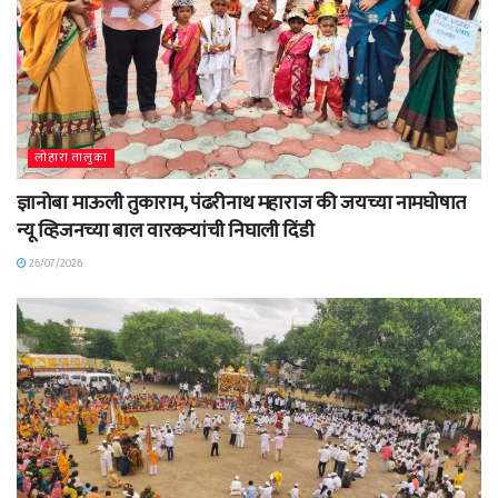
लोहारा तालुका
ज्ञानोबा माऊली तुकाराम, पंढरीनाथ महाराज की जयच्या नामघोषात
न्यू व्हिजनच्या बाल वारकऱ्यांची निघाली दिंडी
26/07/2026