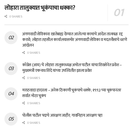
लोहारा तालुक्यात भूकंपाचा धक्का?
0 SHARES
अंगणवाडी सेविकांना खातेबाह्य देण्यात आलेल्या कामांचे आदेश तात्काळ रद्द
करावे; लोहारा तहसील कार्यालयासमोर अंगणवाडी सेविका व मदतनीसांचे धरणे
आंदोलन
0 SHARES
काँग्रेस (आय) चे लोहारा तालुकाध्यक्ष अमोल पाटील यांचा शिवसेनेत प्रवेश –
मुख्यमंत्री एकनाथ शिंदे यांच्या उपस्थितीत झाला प्रवेश
0 SHARES
मराठवाडा हादरला – अनेक ठिकाणी भूकंपाचे धक्के; १९९३ च्या भूकंपानंतर
सर्वात मोठा भूकंप
0 SHARES
पोलीस पाटील पदाचे आरक्षण जाहीर; गावनिहाय आरक्षण पहा
0 SHARES