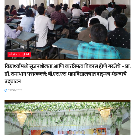
लोहारा तालुका
विद्यार्थ्यामध्ये सृजनशीलता आणि व्यक्तीमत्व विकास होणे गरजेचे – प्रा.
डॉ. समाधान पसरकल्ले; बी.एस.एस. महाविद्यालयात वाङ्‌मय मंडळाचे
उद्घाटन
03/08/2026