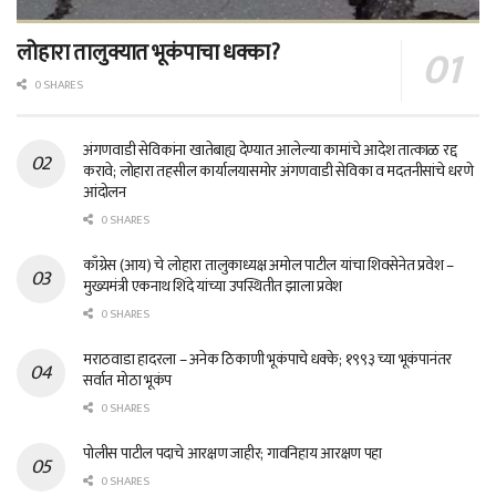
लोहारा तालुक्यात भूकंपाचा धक्का?
0 SHARES
अंगणवाडी सेविकांना खातेबाह्य देण्यात आलेल्या कामांचे आदेश तात्काळ रद्द
करावे; लोहारा तहसील कार्यालयासमोर अंगणवाडी सेविका व मदतनीसांचे धरणे
आंदोलन
0 SHARES
काँग्रेस (आय) चे लोहारा तालुकाध्यक्ष अमोल पाटील यांचा शिवसेनेत प्रवेश –
मुख्यमंत्री एकनाथ शिंदे यांच्या उपस्थितीत झाला प्रवेश
0 SHARES
मराठवाडा हादरला – अनेक ठिकाणी भूकंपाचे धक्के; १९९३ च्या भूकंपानंतर
सर्वात मोठा भूकंप
0 SHARES
पोलीस पाटील पदाचे आरक्षण जाहीर; गावनिहाय आरक्षण पहा
0 SHARES