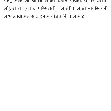
चालू असलेली औषधे सोबत घेऊन यावीत. या शिबिराचा
लोहारा तालुका व परिसरातील जास्तीत जास्त नागरिकांनी
लाभ घ्यावा असे आवाहन आयोजकांनी केले आहे.