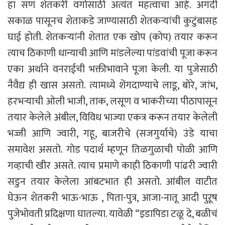
हा सण शेतकरी वर्गासाठी अत्यंत महत्वाचा आहे. अगदी
सकाळ पासूनच शेताकडे जाण्यासाठी शेतकऱ्यांची कुटुंबासह
घाई होती. शेतकऱ्यांनी शेतात एक खोप (कोप) तयार करून
त्याच ठिकाणी धान्याची आणि मांडलेल्या पांडवांची पूजा करून
एका अर्थाने वनराईची भक्तीभावाने पूजा केली. या पुजेसाठी
नैवैद्य ही खास असतो. त्यामध्ये शेंगदाण्याचे लाडू, बोरे, जांभ,
हरभऱ्याची ओली भाजी, ताक, लसूण व भाकरीच्या पीठापासून
तयार केलेले अंबील, विविध भाज्या एकत्र करून तयार केलेली
भज्जी आणि ज्वारी, गहू, बाजरीचे (सजगुर्याचे) उंडे याचा
समावेश असतो. गोड पदार्थ म्हणून तिळगुळाची पोळी आणि
गव्हाची खीर असते. त्याच प्रमाणे काही ठिकाणी पांढरी ज्वारी
सडुन तयार केलेला आंबटभात ही असतो. आंबील वाटीत
घेऊन शेतकरी भाऊ-भाऊ , पिता-पुत्र, आजा-नातू आदी पुऱूष
पुजेभोवती प्रदिक्षणा घातल्या. यावेळी “इडापिडा टळू दे, बळीचं