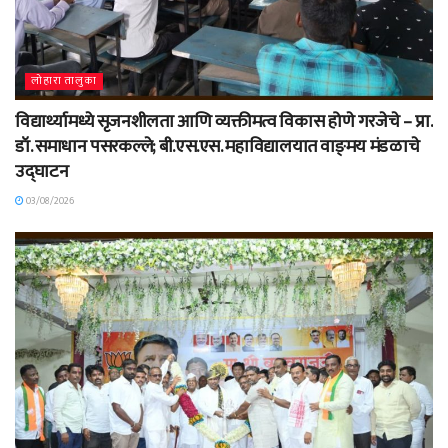
लोहारा तालुका
विद्यार्थ्यामध्ये सृजनशीलता आणि व्यक्तीमत्व विकास होणे गरजेचे – प्रा.
डॉ. समाधान पसरकल्ले; बी.एस.एस. महाविद्यालयात वाङ्‌मय मंडळाचे
उद्घाटन
03/08/2026