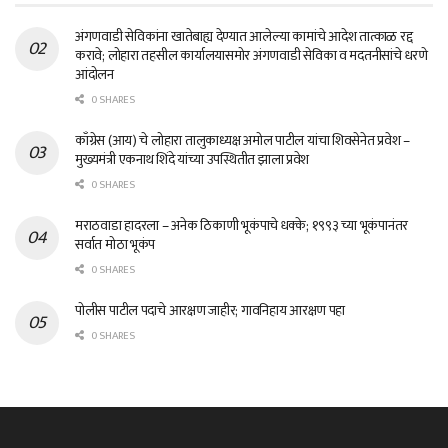
अंगणवाडी सेविकांना खातेबाह्य देण्यात आलेल्या कामांचे आदेश तात्काळ रद्द
करावे; लोहारा तहसील कार्यालयासमोर अंगणवाडी सेविका व मदतनीसांचे धरणे
आंदोलन
0 SHARES
काँग्रेस (आय) चे लोहारा तालुकाध्यक्ष अमोल पाटील यांचा शिवसेनेत प्रवेश –
मुख्यमंत्री एकनाथ शिंदे यांच्या उपस्थितीत झाला प्रवेश
0 SHARES
मराठवाडा हादरला – अनेक ठिकाणी भूकंपाचे धक्के; १९९३ च्या भूकंपानंतर
सर्वात मोठा भूकंप
0 SHARES
पोलीस पाटील पदाचे आरक्षण जाहीर; गावनिहाय आरक्षण पहा
0 SHARES