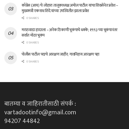
काँग्रेस (आय) चे लोहारा तालुकाध्यक्ष अमोल पाटील यांचा शिवसेनेत प्रवेश –
मुख्यमंत्री एकनाथ शिंदे यांच्या उपस्थितीत झाला प्रवेश
0 SHARES
मराठवाडा हादरला – अनेक ठिकाणी भूकंपाचे धक्के; १९९३ च्या भूकंपानंतर
सर्वात मोठा भूकंप
0 SHARES
पोलीस पाटील पदाचे आरक्षण जाहीर; गावनिहाय आरक्षण पहा
0 SHARES
बातम्या व जाहिरातीसाठी संपर्क :
vartadootinfo@gmail.com
94207 44842