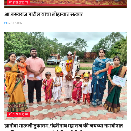
लोहारा तालुका
आ. बसवराज पाटील यांचा लोहाऱ्यात सत्कार
02/08/2026
लोहारा तालुका
ज्ञानोबा माऊली तुकाराम, पंढरीनाथ महाराज की जयच्या नामघोषात