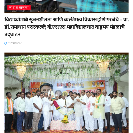
लोहारा तालुका
विद्यार्थ्यामध्ये सृजनशीलता आणि व्यक्तीमत्व विकास होणे गरजेचे – प्रा.
डॉ. समाधान पसरकल्ले; बी.एस.एस. महाविद्यालयात वाङ्‌मय मंडळाचे
उद्घाटन
03/08/2026