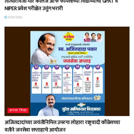
तात्यारावजी मोरे कॉलेज ऑफ फार्मसीच्या विद्यार्थ्याची GPAT व
NIPER प्रवेश परीक्षेत उत्तुंग भरारी
23/07/2026
आपला जिल्हा
अजितदादांच्या जयंतीनिमित्त उमरगा लोहारा राष्ट्रवादी काँग्रेसच्या
वतीने जनसेवा सप्ताहाचे आयोजन