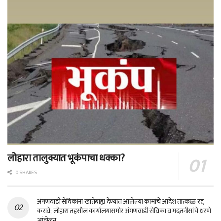
लोहारा तालुक्यात भूकंपाचा धक्का?
0 SHARES
अंगणवाडी सेविकांना खातेबाह्य देण्यात आलेल्या कामांचे आदेश तात्काळ रद्द
करावे; लोहारा तहसील कार्यालयासमोर अंगणवाडी सेविका व मदतनीसांचे धरणे
आंदोलन