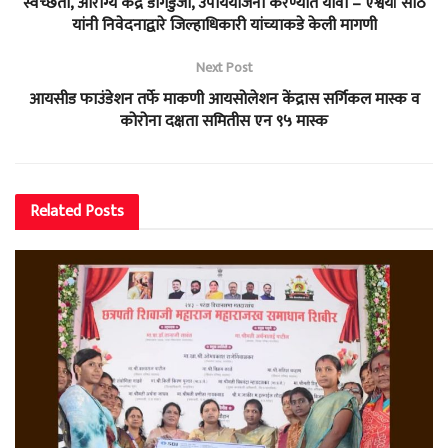
स्वच्छता, आरोग्य केंद्र डागडुजी, उपाययोजना करण्यात यावी – ऐश्वर्या साठे
यांनी निवेदनाद्वारे जिल्हाधिकारी यांच्याकडे केली मागणी
Next Post
आयसीड फाउंडेशन तर्फे माकणी आयसोलेशन केंद्रास सर्गिकल मास्क व
कोरोना दक्षता समितीस एन ९५ मास्क
Related
Posts