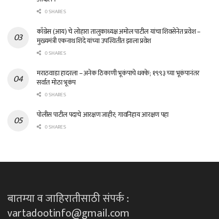
0 SHARES
काँग्रेस (आय) चे लोहारा तालुकाध्यक्ष अमोल पाटील यांचा शिवसेनेत प्रवेश –
मुख्यमंत्री एकनाथ शिंदे यांच्या उपस्थितीत झाला प्रवेश
0 SHARES
मराठवाडा हादरला – अनेक ठिकाणी भूकंपाचे धक्के; १९९३ च्या भूकंपानंतर
सर्वात मोठा भूकंप
0 SHARES
पोलीस पाटील पदाचे आरक्षण जाहीर; गावनिहाय आरक्षण पहा
0 SHARES
बातम्या व जाहिरातीसाठी संपर्क :
vartadootinfo@gmail.com