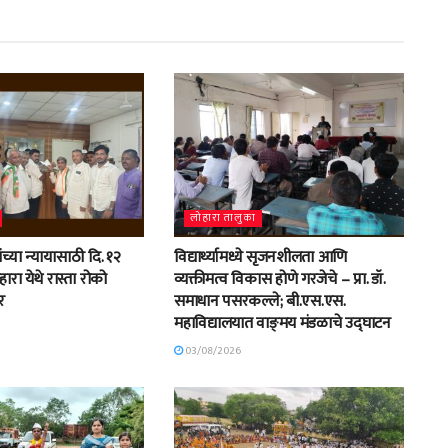
लोहारा तालुका
ंच्या न्यायासाठी दि. १२
विद्यार्थ्यामध्ये सृजनशीलता आणि
रा येथे रास्ता रोको
व्यक्तीमत्व विकास होणे गरजेचे – प्रा. डॉ.
र
समाधान पसरकल्ले; बी.एस.एस.
महाविद्यालयात वाङ्‌मय मंडळाचे उद्घाटन
03/08/2026