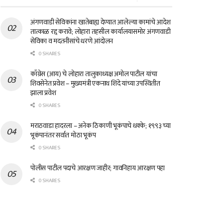
अंगणवाडी सेविकांना खातेबाह्य देण्यात आलेल्या कामांचे आदेश
तात्काळ रद्द करावे; लोहारा तहसील कार्यालयासमोर अंगणवाडी
सेविका व मदतनीसांचे धरणे आंदोलन
0 SHARES
काँग्रेस (आय) चे लोहारा तालुकाध्यक्ष अमोल पाटील यांचा
शिवसेनेत प्रवेश – मुख्यमंत्री एकनाथ शिंदे यांच्या उपस्थितीत
झाला प्रवेश
0 SHARES
मराठवाडा हादरला – अनेक ठिकाणी भूकंपाचे धक्के; १९९३ च्या
भूकंपानंतर सर्वात मोठा भूकंप
0 SHARES
पोलीस पाटील पदाचे आरक्षण जाहीर; गावनिहाय आरक्षण पहा
0 SHARES