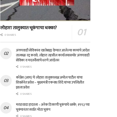
लोहारा तालुक्यात भूकंपाचा धक्का?
0 SHARES
अंगणवाडी सेविकांना खातेबाह्य देण्यात आलेल्या कामांचे आदेश
तात्काळ रद्द करावे; लोहारा तहसील कार्यालयासमोर अंगणवाडी
सेविका व मदतनीसांचे धरणे आंदोलन
0 SHARES
काँग्रेस (आय) चे लोहारा तालुकाध्यक्ष अमोल पाटील यांचा
शिवसेनेत प्रवेश – मुख्यमंत्री एकनाथ शिंदे यांच्या उपस्थितीत
झाला प्रवेश
0 SHARES
मराठवाडा हादरला – अनेक ठिकाणी भूकंपाचे धक्के; १९९३ च्या
भूकंपानंतर सर्वात मोठा भूकंप
0 SHARES