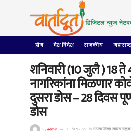
होम
देश विदेश
राजकीय
महाराष्ट्
शनिवारी (10 जुलै ) 18 ते
नागरिकांना मिळणार कोव
दुसरा डोस – 28 दिवस पूर
डोस
by
admin
09/07/2021
in
आपला जिल्हा
,
लोहारा तालुक