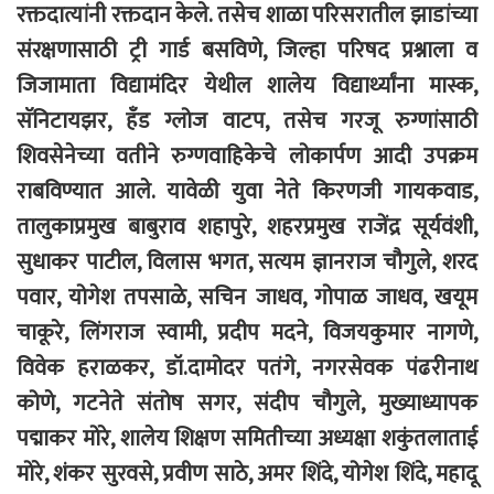
रक्तदात्यांनी रक्तदान केले. तसेच शाळा परिसरातील झाडांच्या
संरक्षणासाठी ट्री गार्ड बसविणे, जिल्हा परिषद प्रश्नाला व
जिजामाता विद्यामंदिर येथील शालेय विद्यार्थ्यांना मास्क,
सॅनिटायझर, हँड ग्लोज वाटप, तसेच गरजू रुग्णांसाठी
शिवसेनेच्या वतीने रुग्णवाहिकेचे लोकार्पण आदी उपक्रम
राबविण्यात आले. यावेळी युवा नेते किरणजी गायकवाड,
तालुकाप्रमुख बाबुराव शहापुरे, शहरप्रमुख राजेंद्र सूर्यवंशी,
सुधाकर पाटील, विलास भगत, सत्यम ज्ञानराज चौगुले, शरद
पवार, योगेश तपसाळे, सचिन जाधव, गोपाळ जाधव, खयूम
चाकूरे, लिंगराज स्वामी, प्रदीप मदने, विजयकुमार नागणे,
विवेक हराळकर, डॉ.दामोदर पतंगे, नगरसेवक पंढरीनाथ
कोणे, गटनेते संतोष सगर, संदीप चौगुले, मुख्याध्यापक
पद्माकर मोरे, शालेय शिक्षण समितीच्या अध्यक्षा शकुंतलाताई
मोरे, शंकर सुरवसे, प्रवीण साठे, अमर शिंदे, योगेश शिंदे, महादू