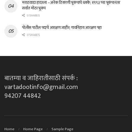
मराठवाडा हादरला – अनेक ठिकाणी भूकंपाचे धक्के; १९९३ च्या भूकंपानंतर
सर्वात मोठा भूकंप
0 SHARES
पोलीस पाटील पदाचे आरक्षण जाहीर; गावनिहाय आरक्षण पहा
0 SHARES
बातम्या व जाहिरातीसाठी संपर्क :
vartadootinfo@gmail.com
94207 44842
Home
Home Page
Sample Page