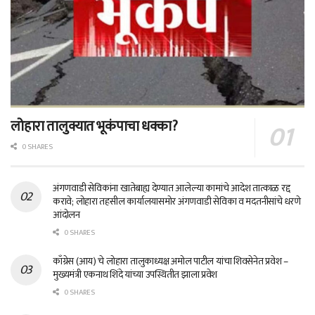
लोहारा तालुक्यात भूकंपाचा धक्का?
0 SHARES
अंगणवाडी सेविकांना खातेबाह्य देण्यात आलेल्या कामांचे आदेश तात्काळ रद्द
करावे; लोहारा तहसील कार्यालयासमोर अंगणवाडी सेविका व मदतनीसांचे धरणे
आंदोलन
0 SHARES
काँग्रेस (आय) चे लोहारा तालुकाध्यक्ष अमोल पाटील यांचा शिवसेनेत प्रवेश –
मुख्यमंत्री एकनाथ शिंदे यांच्या उपस्थितीत झाला प्रवेश
0 SHARES