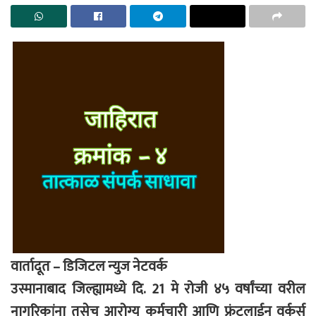
वार्तादूत – डिजिटल न्युज नेटवर्क
उस्मानाबाद जिल्ह्यामध्ये दि. 21 मे रोजी ४५ वर्षांच्या वरील
नागरिकांना तसेच आरोग्य कर्मचारी आणि फ्रंटलाईन वर्कर्स