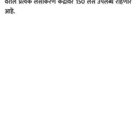
वरील प्रत्येक लसीकरण केंद्रावर 150 लस उपलब्ध राहणार
आहे.