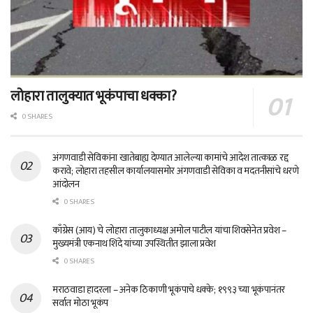
लोहारा तालुक्यात भूकंपाचा धक्का?
0 SHARES
अंगणवाडी सेविकांना खातेबाह्य देण्यात आलेल्या कामांचे आदेश तात्काळ रद्द
करावे; लोहारा तहसील कार्यालयासमोर अंगणवाडी सेविका व मदतनीसांचे धरणे
आंदोलन
0 SHARES
काँग्रेस (आय) चे लोहारा तालुकाध्यक्ष अमोल पाटील यांचा शिवसेनेत प्रवेश –
मुख्यमंत्री एकनाथ शिंदे यांच्या उपस्थितीत झाला प्रवेश
0 SHARES
मराठवाडा हादरला – अनेक ठिकाणी भूकंपाचे धक्के; १९९३ च्या भूकंपानंतर
सर्वात मोठा भूकंप