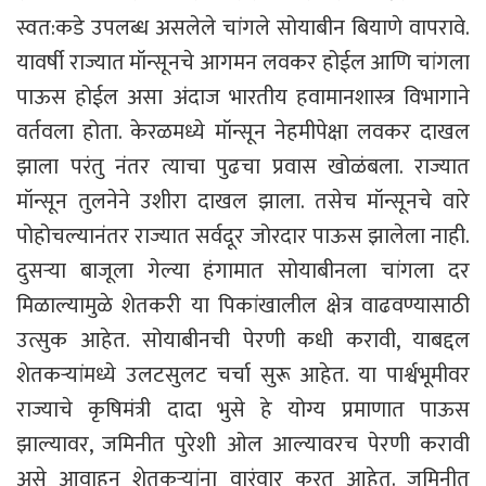
स्वत:कडे उपलब्ध असलेले चांगले सोयाबीन बियाणे वापरावे.
यावर्षी राज्यात मॉन्सूनचे आगमन लवकर होईल आणि चांगला
पाऊस होईल असा अंदाज भारतीय हवामानशास्त्र विभागाने
वर्तवला होता. केरळमध्ये मॉन्सून नेहमीपेक्षा लवकर दाखल
झाला परंतु नंतर त्याचा पुढचा प्रवास खोळंबला. राज्यात
मॉन्सून तुलनेने उशीरा दाखल झाला. तसेच मॉन्सूनचे वारे
पोहोचल्यानंतर राज्यात सर्वदूर जोरदार पाऊस झालेला नाही.
दुसऱ्या बाजूला गेल्या हंगामात सोयाबीनला चांगला दर
मिळाल्यामुळे शेतकरी या पिकांखालील क्षेत्र वाढवण्यासाठी
उत्सुक आहेत. सोयाबीनची पेरणी कधी करावी, याबद्दल
शेतकऱ्यांमध्ये उलटसुलट चर्चा सुरू आहेत. या पार्श्वभूमीवर
राज्याचे कृषिमंत्री दादा भुसे हे योग्य प्रमाणात पाऊस
झाल्यावर, जमिनीत पुरेशी ओल आल्यावरच पेरणी करावी
असे आवाहन शेतकऱ्यांना वारंवार करत आहेत. जमिनीत