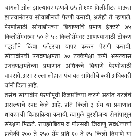
चांगली ओल झाल्यावर म्हणजे ७५ ते १०० मिलीमीटर पाऊस
झाल्यानंतरच सोयाबीनची पेरणी करावी, असेही ते म्हणाले.
पेरणीसाठी सोयाबीनच्या बियाण्यांचे प्रमाण हेक्टरी ७५
किलोग्रॅमवरून ५० ते ५५ किलोग्रॅमवर आणण्यासाठी टोकण
पद्धतीने किंवा प्लँटरचा वापर करुन पेरणी करावी.
सोयाबीनची उगवणक्षमता ७० टक्केपेक्षा कमी असल्यास
उगवणक्षमतेच्या प्रमाणात अधिकचे बियाणे पेरणीसाठी
वापरावे, असा सल्ला लोहारा पंचायत समितीचे कृषी अधिकारी
यांनी दिला आहे.
तसेच सोयाबीन पेरणीपूर्वी बिजप्रक्रिया करणे अत्यंत गरजेचे
असल्याचे स्पष्ट केले आहे. प्रति किलो ३ ग्रॅम या प्रमाणात
थायरमची बिजप्रक्रिया करावी. त्यामुळे बुरशीजन्य रोगांपासून
संरक्षण मिळते. रायझोबियम व पीएसबी जिवाणू संवर्धकाची
प्रत्येकी २०० ते २५० ग्रॅम प्रति १० ते १५ किलो बियाणे या