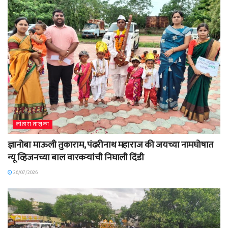
लोहारा तालुका
ज्ञानोबा माऊली तुकाराम, पंढरीनाथ महाराज की जयच्या नामघोषात
न्यू व्हिजनच्या बाल वारकऱ्यांची निघाली दिंडी
26/07/2026