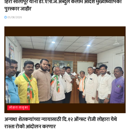
हिरा सोलापूरे यांना डॉ. ए.पी.जे. अब्दुल कलाम आदर्श मुख्याध्यापिका
पुरस्कार जाहीर
05/08/2026
लोहारा तालुका
अन्यथा शेतकऱ्यांच्या न्यायासाठी दि. १२ ऑगस्ट रोजी लोहारा येथे
रास्ता रोको आंदोलन करणार