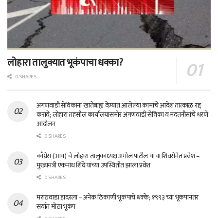
लोहारा तालुक्यात भूकंपाचा धक्का?
0 SHARES
अंगणवाडी सेविकांना खातेबाह्य देण्यात आलेल्या कामांचे आदेश तात्काळ रद्द
करावे; लोहारा तहसील कार्यालयासमोर अंगणवाडी सेविका व मदतनीसांचे धरणे
आंदोलन
0 SHARES
काँग्रेस (आय) चे लोहारा तालुकाध्यक्ष अमोल पाटील यांचा शिवसेनेत प्रवेश –
मुख्यमंत्री एकनाथ शिंदे यांच्या उपस्थितीत झाला प्रवेश
0 SHARES
मराठवाडा हादरला – अनेक ठिकाणी भूकंपाचे धक्के; १९९३ च्या भूकंपानंतर
सर्वात मोठा भूकंप