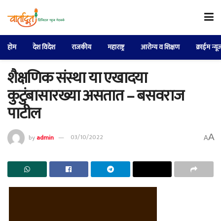
होम
देश विदेश
राजकीय
महाराष्ट्र
आरोग्य व शिक्षण
क्राईम न्यू
शैक्षणिक संस्था या एखादया
कुटुंबासारख्या असतात – बसवराज
पाटील
A
by
admin
03/10/2022
A