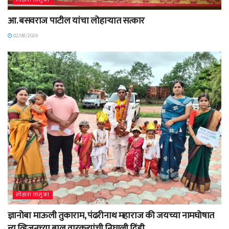
लोहारा तालुका
आ. बसवराज पाटील यांचा लोहाऱ्यात सत्कार
02/08/2026
लोहारा तालुका
ज्ञानोबा माऊली तुकाराम, पंढरीनाथ महाराज की जयच्या नामघोषात
न्यू व्हिजनच्या बाल वारकऱ्यांची निघाली दिंडी