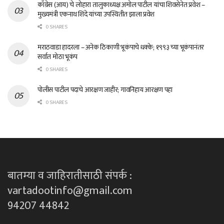
काँग्रेस (आय) चे लोहारा तालुकाध्यक्ष अमोल पाटील यांचा शिवसेनेत प्रवेश –
मुख्यमंत्री एकनाथ शिंदे यांच्या उपस्थितीत झाला प्रवेश
0 SHARES
मराठवाडा हादरला – अनेक ठिकाणी भूकंपाचे धक्के; १९९३ च्या भूकंपानंतर
सर्वात मोठा भूकंप
0 SHARES
पोलीस पाटील पदाचे आरक्षण जाहीर; गावनिहाय आरक्षण पहा
0 SHARES
बातम्या व जाहिरातीसाठी संपर्क :
vartadootinfo@gmail.com
94207 44842