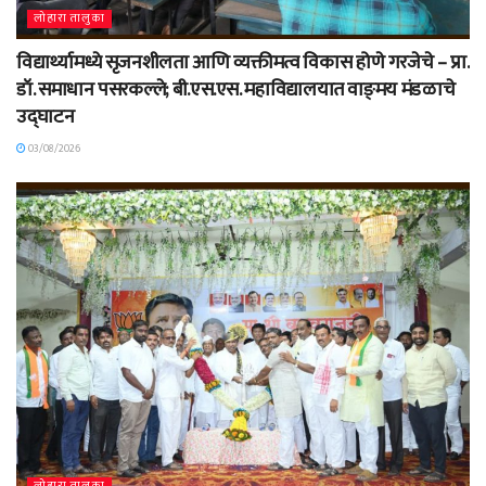
लोहारा तालुका
विद्यार्थ्यामध्ये सृजनशीलता आणि व्यक्तीमत्व विकास होणे गरजेचे – प्रा.
डॉ. समाधान पसरकल्ले; बी.एस.एस. महाविद्यालयात वाङ्‌मय मंडळाचे
उद्घाटन
03/08/2026