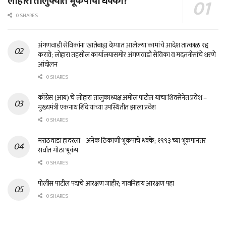
लोहारा तालुक्यात भूकंपाचा धक्का?
0 SHARES
अंगणवाडी सेविकांना खातेबाह्य देण्यात आलेल्या कामांचे आदेश तात्काळ रद्द
करावे; लोहारा तहसील कार्यालयासमोर अंगणवाडी सेविका व मदतनीसांचे धरणे
आंदोलन
0 SHARES
काँग्रेस (आय) चे लोहारा तालुकाध्यक्ष अमोल पाटील यांचा शिवसेनेत प्रवेश –
मुख्यमंत्री एकनाथ शिंदे यांच्या उपस्थितीत झाला प्रवेश
0 SHARES
मराठवाडा हादरला – अनेक ठिकाणी भूकंपाचे धक्के; १९९३ च्या भूकंपानंतर
सर्वात मोठा भूकंप
0 SHARES
पोलीस पाटील पदाचे आरक्षण जाहीर; गावनिहाय आरक्षण पहा
0 SHARES