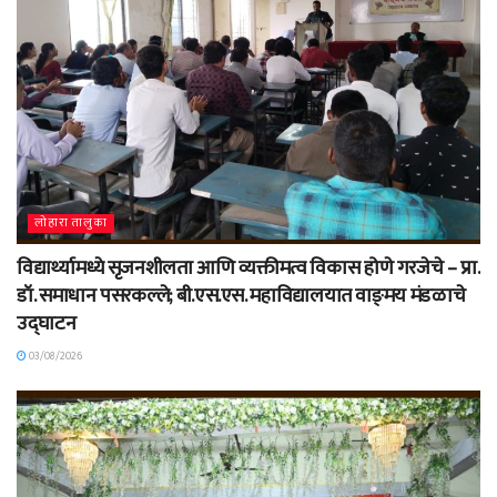
लोहारा तालुका
विद्यार्थ्यामध्ये सृजनशीलता आणि व्यक्तीमत्व विकास होणे गरजेचे – प्रा.
डॉ. समाधान पसरकल्ले; बी.एस.एस. महाविद्यालयात वाङ्‌मय मंडळाचे
उद्घाटन
03/08/2026