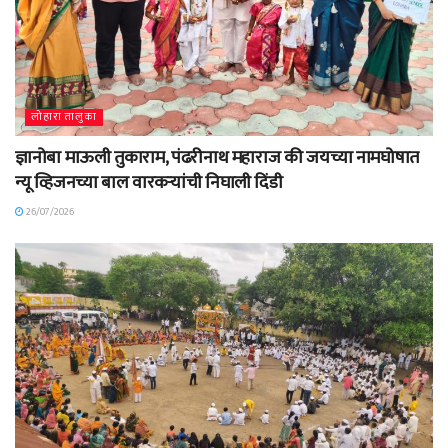
लोहारा तालुका
ज्ञानोबा माऊली तुकाराम, पंढरीनाथ महाराज की जयच्या नामघोषात
न्यू व्हिजनच्या बाल वारकऱ्यांची निघाली दिंडी
26/07/2026