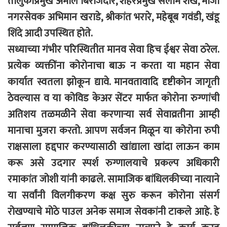
तालुकाप्रमुख अमोल बिराजदार, शहरप्रमुख सलीम शेख, माजी
नगरसेवक अभिमान खराडे, श्रीकांत भरारे, महेबूब गवंडी, खंडू
शिंदे आदी उपस्थित होते.
सध्याच्या गंभीर परिस्थितीत मानव सेवा हिच ईश्वर सेवा ठरेल.
प्रत्येक व्यक्तींना कोरोनाचा बाऊ न करता या महान सेवा
कार्यात स्वतला झोकून द्यावे. मानवतावादि दृष्टीकोन जागृती
ठेवल्यास व या कोविड केअर सेंटर मार्फत कोरोना रुग्णांची
अतिशय तळमळीने सेवा करणाऱ्या सर्व सेवाव्रतीना आम्ही
मानाचा मुजरा करतो. आपण सर्वजन मिळून या कोरोना रुपी
राक्षसाला हद्दपार करण्यासाठी खांद्याला खांदा लाऊन काम
करू असे उदगार स्पर्श रुग्णालयाचे प्रकल्प अधिकारी
रमाकांत जोशी यांनी काढले. सामाजिक बांधिलकीच्या नात्याने
या सर्वांनी विलगीकरण कक्ष सुरु करून कोरोना संसर्ग
रोखण्याचे मोठे पाउल अनेक समाज सेवकांनी टाकले आहे. हे