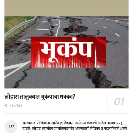
लोहारा तालुक्यात भूकंपाचा धक्का?
0 SHARES
अंगणवाडी सेविकांना खातेबाह्य देण्यात आलेल्या कामांचे आदेश तात्काळ रद्द
करावे; लोहारा तहसील कार्यालयासमोर अंगणवाडी सेविका व मदतनीसांचे धरणे