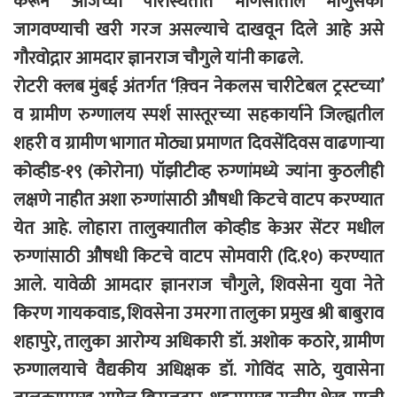
करून आजच्या परिस्थितीत माणसातील माणुसकी
जागवण्याची खरी गरज असल्याचे दाखवून दिले आहे असे
गौरवोद्गार आमदार ज्ञानराज चौगुले यांनी काढले.
रोटरी क्लब मुंबई अंतर्गत ‘क़्विन नेकलस चारीटेबल ट्रस्टच्या’
व ग्रामीण रुग्णालय स्पर्श सास्तूरच्या सहकार्याने जिल्ह्यतील
शहरी व ग्रामीण भागात मोठ्या प्रमाणत दिवसेंदिवस वाढणाऱ्या
कोव्हीड-१९ (कोरोना) पॉझीटीव्ह रुग्णांमध्ये ज्यांना कुठलीही
लक्षणे नाहीत अशा रुग्णांसाठी औषधी किटचे वाटप करण्यात
येत आहे. लोहारा तालुक्यातील कोव्हीड केअर सेंटर मधील
रुग्णांसाठी औषधी किटचे वाटप सोमवारी (दि.१०) करण्यात
आले. यावेळी आमदार ज्ञानराज चौगुले, शिवसेना युवा नेते
किरण गायकवाड, शिवसेना उमरगा तालुका प्रमुख श्री बाबुराव
शहापुरे, तालुका आरोग्य अधिकारी डॉ. अशोक कठारे, ग्रामीण
रुग्णालयाचे वैद्यकीय अधिक्षक डॉ. गोविंद साठे, युवासेना