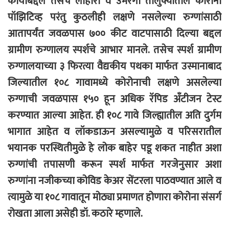
कार्याबद्दल तसेच लोहारा व उमरगा तालुक्यातील कोरोना
पॉझिटिव्ह परंतु कुठलीही लक्षणे नसलेल्या रुग्णांसाठी
आतापर्यंत जवळपास ७०० कीट वाटपासाठी दिल्या बद्दल
ग्रामीण रुग्णालय स्पर्शचे आभार मानले. तसेच स्पर्श ग्रामीण
रुग्णालयाच्या ३ फिरत्या वैद्यकीय पथका मार्फत उस्मानाबाद
जिल्यातील १०८ गावामध्ये कोरोनाची लक्षणे असलेल्या
रुग्णाची जवळपास १५० हून अधिक रॅपिड अँटीजन टेस्ट
करण्यात आल्या आहेत. ही १०८ गावे जिल्ह्यातील अति दुर्गम
भागात आहेत व लॉकडाऊन असल्यामुळे व परिसरातील
भयानक परस्थितीमुळे हे लोक बाहेर पडू शकत नाहीत अशा
रुग्णांची तपासणी करून स्पर्श मार्फत गरजेनुसार अशा
रुग्णांना नजीकच्या कोविड केअर सेंटरला पाठवण्यात आले व
त्यामुळे या १०८ गावातून मोठ्या प्रमाणत होणारा कोरोना संसर्ग
रोखता आला असेही डॉ. कठारे म्हणाले.