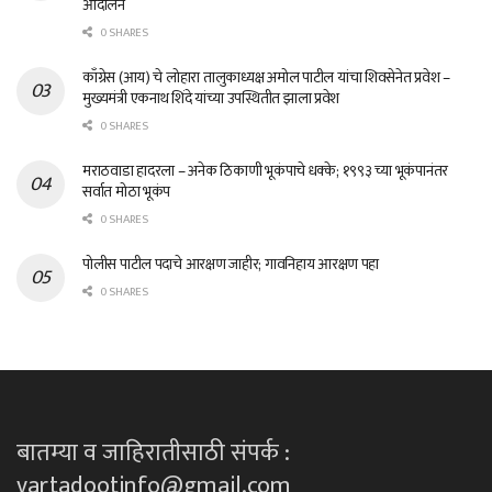
आंदोलन
0 SHARES
काँग्रेस (आय) चे लोहारा तालुकाध्यक्ष अमोल पाटील यांचा शिवसेनेत प्रवेश –
मुख्यमंत्री एकनाथ शिंदे यांच्या उपस्थितीत झाला प्रवेश
0 SHARES
मराठवाडा हादरला – अनेक ठिकाणी भूकंपाचे धक्के; १९९३ च्या भूकंपानंतर
सर्वात मोठा भूकंप
0 SHARES
पोलीस पाटील पदाचे आरक्षण जाहीर; गावनिहाय आरक्षण पहा
0 SHARES
बातम्या व जाहिरातीसाठी संपर्क :
vartadootinfo@gmail.com